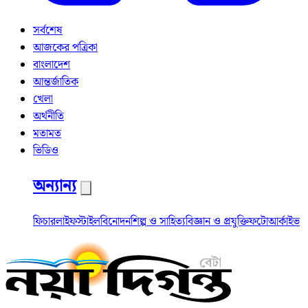
সর্বশেষ
আজকের পত্রিকা
বাংলাদেশ
আন্তর্জাতিক
খেলা
অর্থনীতি
মতামত
ভিডিও
অন্যান্য
ফিচার
লাইফস্টাইল
বিনোদন
শিল্প ও সাহিত্য
বিজ্ঞান ও প্রযুক্তি
ফটো
আর্কাইভ