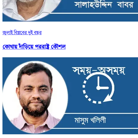
জুলাই বিপ্লবের দুই বছর
কোথায় দাঁড়িয়ে পররাষ্ট্র কৌশল