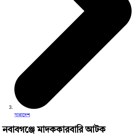
সারাদেশ
নবাবগঞ্জে মাদককারবারি আটক