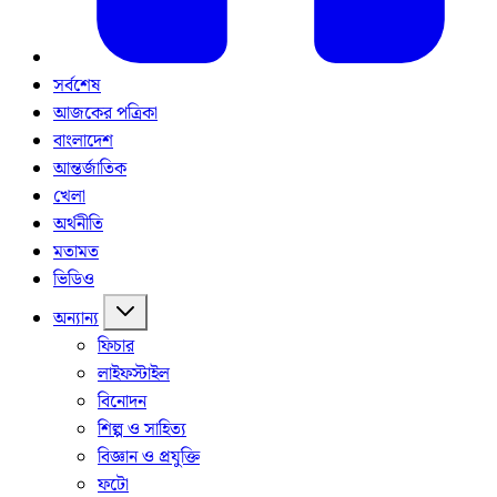
সর্বশেষ
আজকের পত্রিকা
বাংলাদেশ
আন্তর্জাতিক
খেলা
অর্থনীতি
মতামত
ভিডিও
অন্যান্য
ফিচার
লাইফস্টাইল
বিনোদন
শিল্প ও সাহিত্য
বিজ্ঞান ও প্রযুক্তি
ফটো