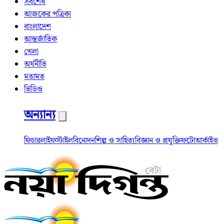
সর্বশেষ
আজকের পত্রিকা
বাংলাদেশ
আন্তর্জাতিক
খেলা
অর্থনীতি
মতামত
ভিডিও
অন্যান্য
ফিচার
লাইফস্টাইল
বিনোদন
শিল্প ও সাহিত্য
বিজ্ঞান ও প্রযুক্তি
ফটো
আর্কাইভ