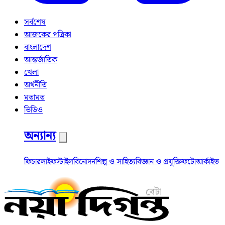
সর্বশেষ
আজকের পত্রিকা
বাংলাদেশ
আন্তর্জাতিক
খেলা
অর্থনীতি
মতামত
ভিডিও
অন্যান্য
ফিচার
লাইফস্টাইল
বিনোদন
শিল্প ও সাহিত্য
বিজ্ঞান ও প্রযুক্তি
ফটো
আর্কাইভ