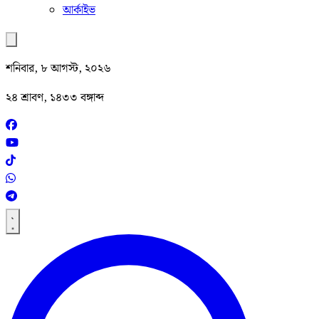
আর্কাইভ
শনিবার, ৮ আগস্ট, ২০২৬
২৪ শ্রাবণ, ১৪৩৩ বঙ্গাব্দ