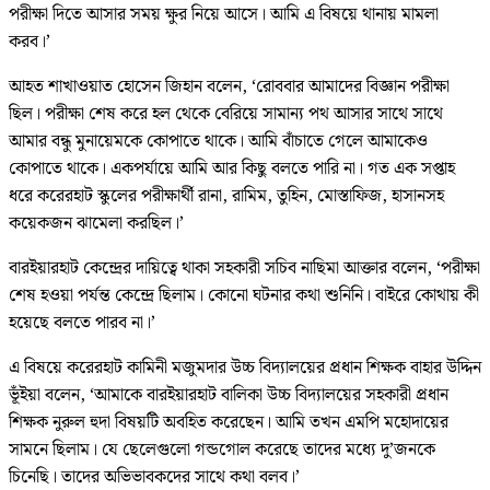
পরীক্ষা দিতে আসার সময় ক্ষুর নিয়ে আসে। আমি এ বিষয়ে থানায় মামলা
করব।’
আহত শাখাওয়াত হোসেন জিহান বলেন, ‘রোববার আমাদের বিজ্ঞান পরীক্ষা
ছিল। পরীক্ষা শেষ করে হল থেকে বেরিয়ে সামান্য পথ আসার সাথে সাথে
আমার বন্ধু মুনায়েমকে কোপাতে থাকে। আমি বাঁচাতে গেলে আমাকেও
কোপাতে থাকে। একপর্যায়ে আমি আর কিছু বলতে পারি না। গত এক সপ্তাহ
ধরে করেরহাট স্কুলের পরীক্ষার্থী রানা, রামিম, তুহিন, মোস্তাফিজ, হাসানসহ
কয়েকজন ঝামেলা করছিল।’
বারইয়ারহাট কেন্দ্রের দায়িত্বে থাকা সহকারী সচিব নাছিমা আক্তার বলেন, ‘পরীক্ষা
শেষ হওয়া পর্যন্ত কেন্দ্রে ছিলাম। কোনো ঘটনার কথা শুনিনি। বাইরে কোথায় কী
হয়েছে বলতে পারব না।’
এ বিষয়ে করেরহাট কামিনী মজুমদার উচ্চ বিদ্যালয়ের প্রধান শিক্ষক বাহার উদ্দিন
ভূঁইয়া বলেন, ‘আমাকে বারইয়ারহাট বালিকা উচ্চ বিদ্যালয়ের সহকারী প্রধান
শিক্ষক নুরুল হুদা বিষয়টি অবহিত করেছেন। আমি তখন এমপি মহোদায়ের
সামনে ছিলাম। যে ছেলেগুলো গন্ডগোল করেছে তাদের মধ্যে দু’জনকে
চিনেছি। তাদের অভিভাবকদের সাথে কথা বলব।’