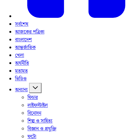
সর্বশেষ
আজকের পত্রিকা
বাংলাদেশ
আন্তর্জাতিক
খেলা
অর্থনীতি
মতামত
ভিডিও
অন্যান্য
ফিচার
লাইফস্টাইল
বিনোদন
শিল্প ও সাহিত্য
বিজ্ঞান ও প্রযুক্তি
ফটো