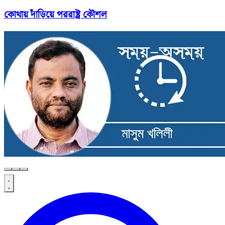
কোথায় দাঁড়িয়ে পররাষ্ট্র কৌশল