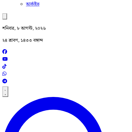
আর্কাইভ
শনিবার, ৮ আগস্ট, ২০২৬
২৪ শ্রাবণ, ১৪৩৩ বঙ্গাব্দ