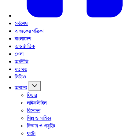
সর্বশেষ
আজকের পত্রিকা
বাংলাদেশ
আন্তর্জাতিক
খেলা
অর্থনীতি
মতামত
ভিডিও
অন্যান্য
ফিচার
লাইফস্টাইল
বিনোদন
শিল্প ও সাহিত্য
বিজ্ঞান ও প্রযুক্তি
ফটো