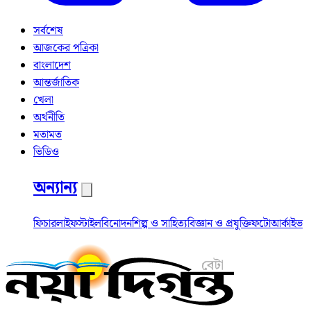
সর্বশেষ
আজকের পত্রিকা
বাংলাদেশ
আন্তর্জাতিক
খেলা
অর্থনীতি
মতামত
ভিডিও
অন্যান্য
ফিচার
লাইফস্টাইল
বিনোদন
শিল্প ও সাহিত্য
বিজ্ঞান ও প্রযুক্তি
ফটো
আর্কাইভ