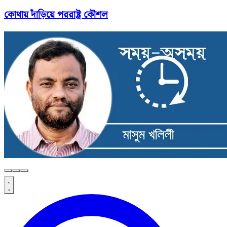
কোথায় দাঁড়িয়ে পররাষ্ট্র কৌশল