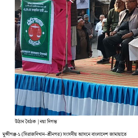
উঠান বৈঠক
|
নয়া দিগন্ত
মুন্সীগঞ্জ-১ (সিরাজদিখান–শ্রীনগর) সংসদীয় আসনে বাংলাদেশ জামায়াতে