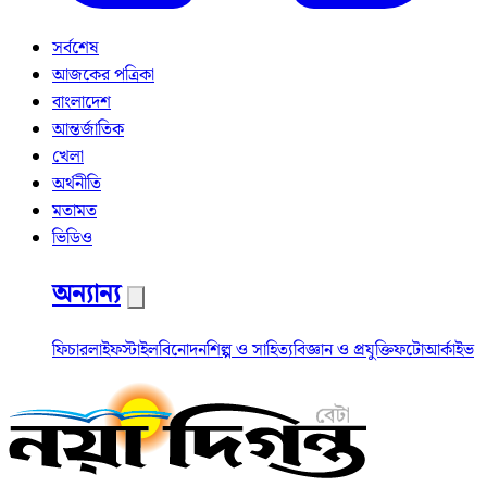
সর্বশেষ
আজকের পত্রিকা
বাংলাদেশ
আন্তর্জাতিক
খেলা
অর্থনীতি
মতামত
ভিডিও
অন্যান্য
ফিচার
লাইফস্টাইল
বিনোদন
শিল্প ও সাহিত্য
বিজ্ঞান ও প্রযুক্তি
ফটো
আর্কাইভ