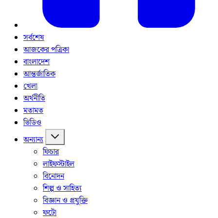
সর্বশেষ
আজকের পত্রিকা
বাংলাদেশ
আন্তর্জাতিক
খেলা
অর্থনীতি
মতামত
ভিডিও
অন্যান্য
ফিচার
লাইফস্টাইল
বিনোদন
শিল্প ও সাহিত্য
বিজ্ঞান ও প্রযুক্তি
ফটো