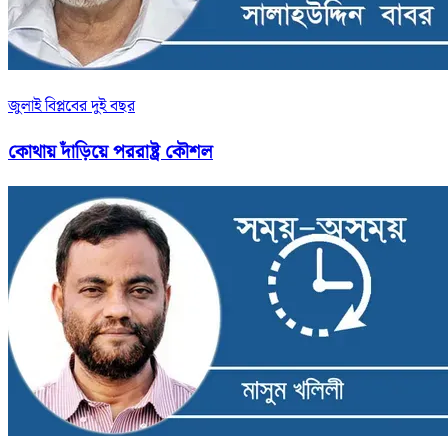
জুলাই বিপ্লবের দুই বছর
কোথায় দাঁড়িয়ে পররাষ্ট্র কৌশল