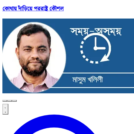
কোথায় দাঁড়িয়ে পররাষ্ট্র কৌশল