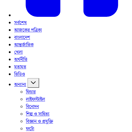
সর্বশেষ
আজকের পত্রিকা
বাংলাদেশ
আন্তর্জাতিক
খেলা
অর্থনীতি
মতামত
ভিডিও
অন্যান্য
ফিচার
লাইফস্টাইল
বিনোদন
শিল্প ও সাহিত্য
বিজ্ঞান ও প্রযুক্তি
ফটো