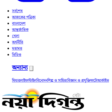
সর্বশেষ
আজকের পত্রিকা
বাংলাদেশ
আন্তর্জাতিক
খেলা
অর্থনীতি
মতামত
ভিডিও
অন্যান্য
ফিচার
লাইফস্টাইল
বিনোদন
শিল্প ও সাহিত্য
বিজ্ঞান ও প্রযুক্তি
ফটো
আর্কাইভ