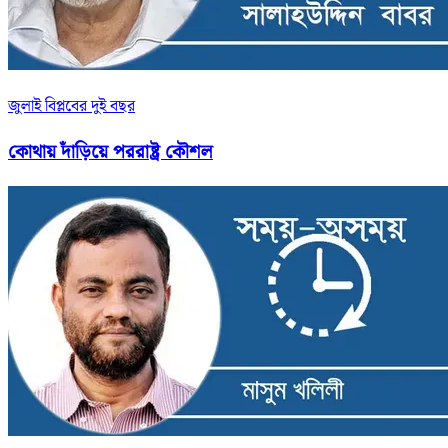
জুলাই বিপ্লবের দুই বছর
কোথায় দাঁড়িয়ে পররাষ্ট্র কৌশল