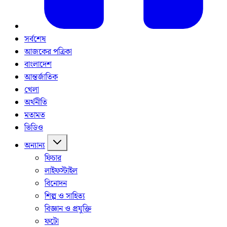
সর্বশেষ
আজকের পত্রিকা
বাংলাদেশ
আন্তর্জাতিক
খেলা
অর্থনীতি
মতামত
ভিডিও
অন্যান্য
ফিচার
লাইফস্টাইল
বিনোদন
শিল্প ও সাহিত্য
বিজ্ঞান ও প্রযুক্তি
ফটো