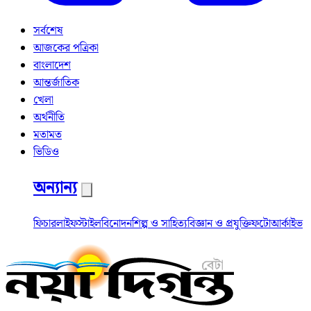
সর্বশেষ
আজকের পত্রিকা
বাংলাদেশ
আন্তর্জাতিক
খেলা
অর্থনীতি
মতামত
ভিডিও
অন্যান্য
ফিচার
লাইফস্টাইল
বিনোদন
শিল্প ও সাহিত্য
বিজ্ঞান ও প্রযুক্তি
ফটো
আর্কাইভ