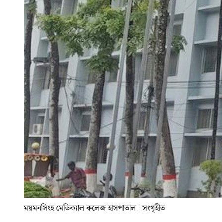
ময়মনসিংহ মেডিক্যাল কলেজ হাসপাতাল
|
সংগৃহীত