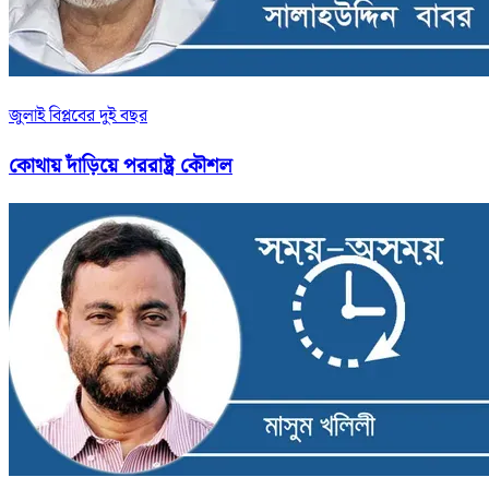
জুলাই বিপ্লবের দুই বছর
কোথায় দাঁড়িয়ে পররাষ্ট্র কৌশল