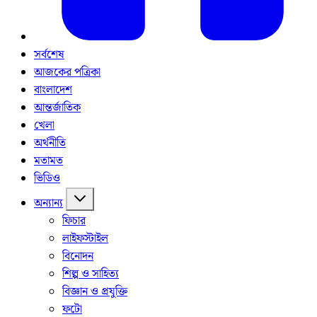
সর্বশেষ
আজকের পত্রিকা
বাংলাদেশ
আন্তর্জাতিক
খেলা
অর্থনীতি
মতামত
ভিডিও
অন্যান্য
ফিচার
লাইফস্টাইল
বিনোদন
শিল্প ও সাহিত্য
বিজ্ঞান ও প্রযুক্তি
ফটো