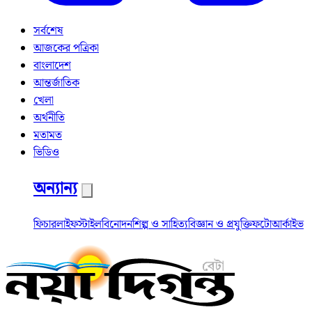
সর্বশেষ
আজকের পত্রিকা
বাংলাদেশ
আন্তর্জাতিক
খেলা
অর্থনীতি
মতামত
ভিডিও
অন্যান্য
ফিচার
লাইফস্টাইল
বিনোদন
শিল্প ও সাহিত্য
বিজ্ঞান ও প্রযুক্তি
ফটো
আর্কাইভ