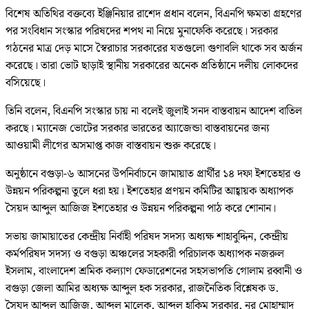
বিশেষ অতিথির বক্তব্যে ইঞ্জিনিয়ার রাশেদ প্রধান বলেন, বিএনপি ক্ষমতা গ্রহণের
পর সংবিধান সংস্কার পরিষদের শপথ না নিয়ে মুনাফেকি করেছে। সরকার
গঠনের মাত্র দেড় মাসে স্বৈরাচার সরকারের যতগুলো গুণাবলি থাকে সব অর্জন
করেছে। তারা ভোট ছাড়াই স্থানীয় সরকারের অনেক প্রতিষ্ঠানে দলীয় লোকদের
বসিয়েছে।
তিনি বলেন, বিএনপি সংস্কার চায় না বলেই জুলাই সনদ বাস্তবায়ন আদেশ বাতিল
করছে। ম্যানেজ ভোটের সরকার ভারতের অ্যাজেন্ডা বাস্তবায়নের জন্য
আওয়ামী লীগের অসমাপ্ত কাজ বাস্তবায়ন শুরু করেছে।
অনুষ্ঠানে বগুড়া-৬ আসনের উপনির্বাচনে জামায়াত প্রার্থীর ১৪ দফা ইশতেহার ও
উন্নয়ন পরিকল্পনা তুলে ধরা হয়। ইশতেহার প্রণয়ন কমিটির আহ্বায়ক অধ্যাপক
সৈয়দ আব্দুল আজিজ ইশতেহার ও উন্নয়ন পরিকল্পনা পাঠ করে শোনান।
সভায় জামায়াতের কেন্দ্রীয় নির্বাহী পরিষদ সদস্য অধ্যক্ষ শাহাবুদ্দিন, কেন্দ্রীয়
কর্মপরিষদ সদস্য ও বগুড়া অঞ্চলের সহকারী পরিচালক অধ্যাপক নজরুল
ইসলাম, বাংলাদেশ শ্রমিক কল্যাণ ফেডারেশনের সহসভাপতি গোলাম রব্বানী ও
বগুড়া জেলা আমির অধ্যক্ষ আব্দুল হক সরকার, রাজনৈতিক বিশ্লেষক ড.
সৈযদ আব্দুল আজিজ, আব্দুল মালেক, আব্দুল হাকিম সরকার, নুর মোহাম্মাদ