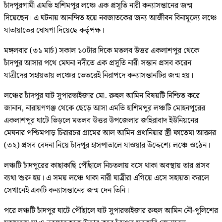
চাঁদপুরগামী এমভি হাশিমপুর লঞ্চে এক প্রসূতি নারী কন্যাসন্তানের জন্ম
দিয়েছেন। এ ঘটনায় আনন্দিত হয়ে নবজাতকের জন্য আজীবন বিনামূল্যে লঞ্চে
যাতায়াতের ঘোষণা দিয়েছে কর্তৃপক্ষ।
মঙ্গলবার (৩১ মার্চ) সকাল ১০টার দিকে মতলব উত্তর একলাশপুর থেকে
চাঁদপুর আসার পথে মেঘনা নদীতে এক প্রসূতি নারী সন্তান প্রসব করেন।
যাত্রীদের সহায়তায় লঞ্চের ভেতরেই নিরাপদে কন্যাসন্তানটির জন্ম হয়।
লঞ্চের চাঁদপুর ঘাট সুপারভাইজার মো. রুহুল আমিন বিষয়টি নিশ্চিত করে
জানান, নারায়ণগঞ্জ থেকে ছেড়ে আসা এমভি হাশিমপুর লঞ্চটি মোহনপুরের
একলাশপুর ঘাটে ভিড়লে মতলব উত্তর উপজেলার জহিরাবাদ ইউনিয়নের
মেঘনার পশ্চিমপাড় চিরারচর গ্রামের আল আমিন প্রধানিয়ার স্ত্রী ফাতেমা আক্তার
(৩২) প্রসব বেদনা নিয়ে চাঁদপুর হাসপাতালে যাওয়ার উদ্দেশ্যে লঞ্চে ওঠেন।
লঞ্চটি চাঁদপুরের কাছাকাছি পৌঁছালে নিচতলায় বসে থাকা অবস্থায় তার প্রসব
ব্যথা শুরু হয়। এ সময় লঞ্চে থাকা নারী যাত্রীরা এগিয়ে এসে সহায়তা করলে
সেখানেই একটি কন্যাসন্তানের জন্ম দেন তিনি।
পরে লঞ্চটি চাঁদপুর ঘাটে পৌঁছালে ঘাট সুপারভাইজার রুহুল আমিন নৌ-পুলিশের