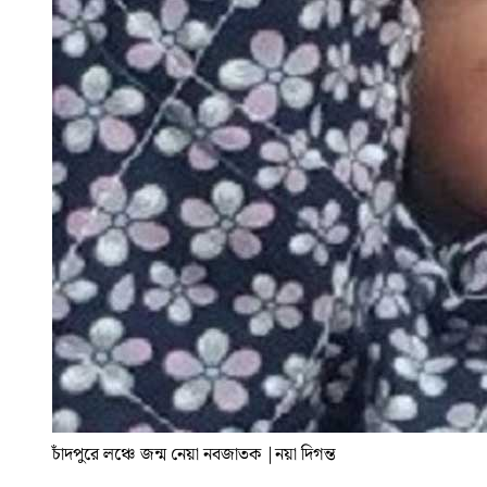
চাঁদপুরে লঞ্চে জন্ম নেয়া নবজাতক
|
নয়া দিগন্ত