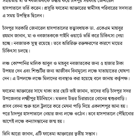
সহায়তায় মা ও নবজাতককে উদ্ধার করে চাঁদপুর সরকারি জেনারেল
হাসপাতালে ভর্তি করেন। প্রসূতি ফাতেমা আক্তারের স্বামীসহ পরিবারের সদস্যরা
এ সময় উপস্থিত ছিলেন।
চাঁদপুর সরকারি জেনারেল হাসপাতালের তত্ত্বাবধায়ক ডা. একেএম মাহাবুর
রহমান জানান, মা ও নবজাতককে গাইনি ওয়ার্ডে ভর্তি করে চিকিৎসা দেয়া
হচ্ছে। নবজাতক সুস্থ রয়েছে। তবে অতিরিক্ত রক্তক্ষরণের কারণে মায়ের
চিকিৎসা চলছে।
লঞ্চ কোম্পানির মালিক আবুল ও মাহবুব নবজাতকের জন্য ৫ হাজার টাকা
উপহার দেন এবং শিশুটির জন্য আজীবন বিনামূল্যে লঞ্চে যাতায়াতের ঘোষণা
দেন। এ উপলক্ষে লঞ্চে মিলাদের ব্যবস্থাও করা হয়েছে বলে জানায় কর্তৃপক্ষ।
ফাতেমা আক্তারের সাথে থাকা তার ছোট ভাই জানান, তাদের বাড়ি চাঁদপুর সদর
উপজেলার লক্ষ্মীপুর ইউনিয়নে। মতলব উত্তর চিরারচরে বোনের শ্বশুরবাড়ি।
প্রসব বেদনা শুরু হলে ট্রলারে করে মেঘনা পাড়ি দিয়ে একলাশপুর আনা হয়।
পরে চাঁদপুর হাসপাতালে নেয়ার জন্য লঞ্চে ওঠেন। তবে হাসপাতালে পৌঁছানোর
আগেই লঞ্চে কন্যাসন্তানের জন্ম হয়।
তিনি আরো জানান, এটি ফাতেমা আক্তারের তৃতীয় সন্তান।