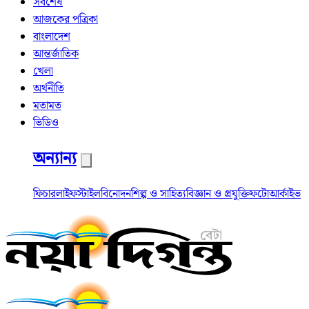
সর্বশেষ
আজকের পত্রিকা
বাংলাদেশ
আন্তর্জাতিক
খেলা
অর্থনীতি
মতামত
ভিডিও
অন্যান্য
ফিচার
লাইফস্টাইল
বিনোদন
শিল্প ও সাহিত্য
বিজ্ঞান ও প্রযুক্তি
ফটো
আর্কাইভ