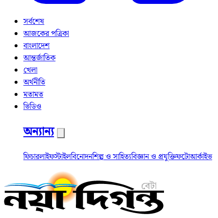
সর্বশেষ
আজকের পত্রিকা
বাংলাদেশ
আন্তর্জাতিক
খেলা
অর্থনীতি
মতামত
ভিডিও
অন্যান্য
ফিচার
লাইফস্টাইল
বিনোদন
শিল্প ও সাহিত্য
বিজ্ঞান ও প্রযুক্তি
ফটো
আর্কাইভ