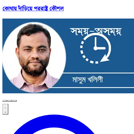
কোথায় দাঁড়িয়ে পররাষ্ট্র কৌশল