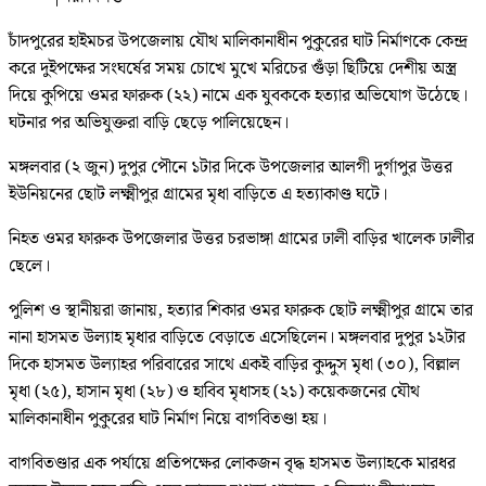
চাঁদপুরের হাইমচর উপজেলায় যৌথ মালিকানাধীন পুকুরের ঘাট নির্মাণকে কেন্দ্র
করে দুইপক্ষের সংঘর্ষের সময় চোখে মুখে মরিচের গুঁড়া ছিটিয়ে দেশীয় অস্ত্র
দিয়ে কুপিয়ে ওমর ফারুক (২২) নামে এক যুবককে হত্যার অভিযোগ উঠেছে।
ঘটনার পর অভিযুক্তরা বাড়ি ছেড়ে পালিয়েছেন।
মঙ্গলবার (২ জুন) দুপুর পৌনে ১টার দিকে উপজেলার আলগী দুর্গাপুর উত্তর
ইউনিয়নের ছোট লক্ষ্মীপুর গ্রামের মৃধা বাড়িতে এ হত্যাকাণ্ড ঘটে।
নিহত ওমর ফারুক উপজেলার উত্তর চরভাঙ্গা গ্রামের ঢালী বাড়ির খালেক ঢালীর
ছেলে।
পুলিশ ও স্থানীয়রা জানায়, হত্যার শিকার ওমর ফারুক ছোট লক্ষ্মীপুর গ্রামে তার
নানা হাসমত উল্যাহ মৃধার বাড়িতে বেড়াতে এসেছিলেন। মঙ্গলবার দুপুর ১২টার
দিকে হাসমত উল্যাহর পরিবারের সাথে একই বাড়ির কুদ্দুস মৃধা (৩০), বিল্লাল
মৃধা (২৫), হাসান মৃধা (২৮) ও হাবিব মৃধাসহ (২১) কয়েকজনের যৌথ
মালিকানাধীন পুকুরের ঘাট নির্মাণ নিয়ে বাগবিতণ্ডা হয়।
বাগবিতণ্ডার এক পর্যায়ে প্রতিপক্ষের লোকজন বৃদ্ধ হাসমত উল্যাহকে মারধর