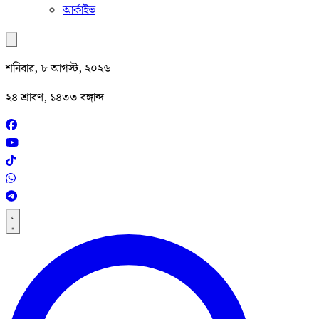
আর্কাইভ
শনিবার, ৮ আগস্ট, ২০২৬
২৪ শ্রাবণ, ১৪৩৩ বঙ্গাব্দ