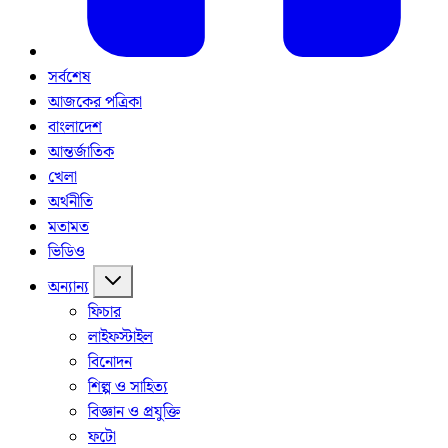
সর্বশেষ
আজকের পত্রিকা
বাংলাদেশ
আন্তর্জাতিক
খেলা
অর্থনীতি
মতামত
ভিডিও
অন্যান্য
ফিচার
লাইফস্টাইল
বিনোদন
শিল্প ও সাহিত্য
বিজ্ঞান ও প্রযুক্তি
ফটো