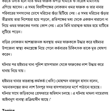
করতে উদ্যত হলে নাতি ওমর ফারুক ঝগড়া থামাতে ও বিরোধ মীমাংসায়
এগিয়ে আসেন। এ সময় বিবাদীপক্ষের লোকজন ওমর ফারুক ও তার নানার
পরিবারের সদস্যদের চোখে মরিচের গুঁড়া ছিটিয়ে দেয়। এ সময় মরিচের গুঁড়ার
তীব্রতায় তারা দিশেহারা হয়ে পড়লে, প্রতিপক্ষের মধ্য থেকে একজন ধারালো দা
দিয়ে ওমর ফারুকের গলায় কোপ দেয়। এতে তিনি মারাত্মক আহত হয়ে মাটিতে
লুটিয়ে পড়েন।
বাড়ির লোকজন আশঙ্কাজনক অবস্থায় ওমর ফারুককে উদ্ধার করে হাইমচর
উপজেলা স্বাস্থ্য কমপ্লেক্সে নিয়ে গেলে কর্তব্যরত চিকিৎসক তাকে মৃত ঘোষণা
করেন।
ঘটনার পর হাইমচর থানা পুলিশ হাসপাতাল থেকে ফারুকের লাশ উদ্ধার করে
থানায় নিয়ে যায়।
হাইমচর থানার ভারপ্রাপ্ত কর্মকর্তা (ওসি) মোহাম্মদ নাজমুল হাসান বলেন,
‘ময়নাতদন্তের জন্য লাশ চাঁদপুর সদর হাসপাতালের মর্গে পাঠানো হয়েছে।
ঘটনার সাথে জড়িতদের গ্রেফতারে অভিযান চলছে। এ ঘটনায় মামলা দায়েরসহ
আইনানুগ ব্যবস্থা প্রক্রিয়াধীন আছে।’
Topics