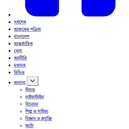
সর্বশেষ
আজকের পত্রিকা
বাংলাদেশ
আন্তর্জাতিক
খেলা
অর্থনীতি
মতামত
ভিডিও
অন্যান্য
ফিচার
লাইফস্টাইল
বিনোদন
শিল্প ও সাহিত্য
বিজ্ঞান ও প্রযুক্তি
ফটো