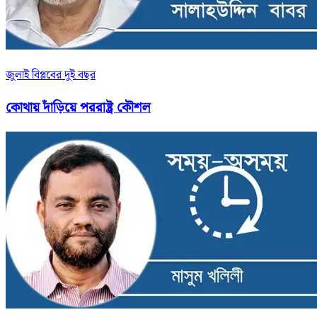
জুলাই বিপ্লবের দুই বছর
কোথায় দাঁড়িয়ে পররাষ্ট্র কৌশল