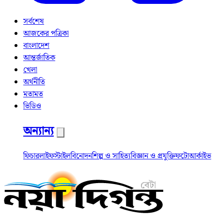
সর্বশেষ
আজকের পত্রিকা
বাংলাদেশ
আন্তর্জাতিক
খেলা
অর্থনীতি
মতামত
ভিডিও
অন্যান্য
ফিচার
লাইফস্টাইল
বিনোদন
শিল্প ও সাহিত্য
বিজ্ঞান ও প্রযুক্তি
ফটো
আর্কাইভ