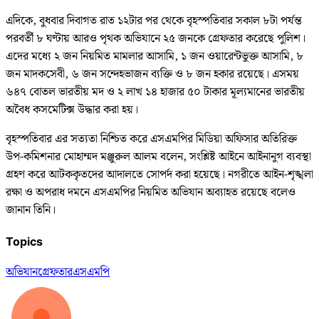
এদিকে, বুধবার দিবাগত রাত ১২টার পর থেকে বৃহস্পতিবার সকাল ৮টা পর্যন্ত
পরবর্তী ৮ ঘণ্টায় আরও পৃথক অভিযানে ২৫ জনকে গ্রেফতার করেছে পুলিশ।
এদের মধ্যে ২ জন নিয়মিত মামলার আসামি, ১ জন ওয়ারেন্টভুক্ত আসামি, ৮
জন মাদকসেবী, ৬ জন সন্দেহভাজন ব্যক্তি ও ৮ জন হকার রয়েছে। এসময়
৬৪৭ বোতল ভারতীয় মদ ও ২ লাখ ১৪ হাজার ৫০ টাকার মূল্যমানের ভারতীয়
অবৈধ কসমেটিক্স উদ্ধার করা হয়।
বৃহস্পতিবার এর সত্যতা নিশ্চিত করে এসএমপির মিডিয়া অফিসার অতিরিক্ত
উপ-কমিশনার মোহাম্মদ মঞ্জুরুল আলম বলেন, সংশ্লিষ্ট আইনে আইনানুগ ব্যবস্থা
গ্রহণ করে আটককৃতদের আদালতে সোপর্দ করা হয়েছে। নগরীতে আইন-শৃঙ্খলা
রক্ষা ও অপরাধ দমনে এসএমপির নিয়মিত অভিযান অব্যাহত রয়েছে বলেও
জানান তিনি।
Topics
অভিযান
গ্রেফতার
এসএমপি