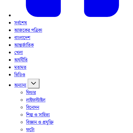
সর্বশেষ
আজকের পত্রিকা
বাংলাদেশ
আন্তর্জাতিক
খেলা
অর্থনীতি
মতামত
ভিডিও
অন্যান্য
ফিচার
লাইফস্টাইল
বিনোদন
শিল্প ও সাহিত্য
বিজ্ঞান ও প্রযুক্তি
ফটো