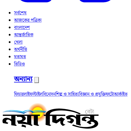
সর্বশেষ
আজকের পত্রিকা
বাংলাদেশ
আন্তর্জাতিক
খেলা
অর্থনীতি
মতামত
ভিডিও
অন্যান্য
ফিচার
লাইফস্টাইল
বিনোদন
শিল্প ও সাহিত্য
বিজ্ঞান ও প্রযুক্তি
ফটো
আর্কাইভ