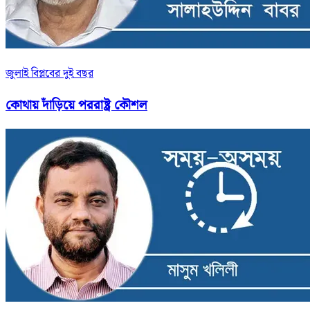
জুলাই বিপ্লবের দুই বছর
কোথায় দাঁড়িয়ে পররাষ্ট্র কৌশল