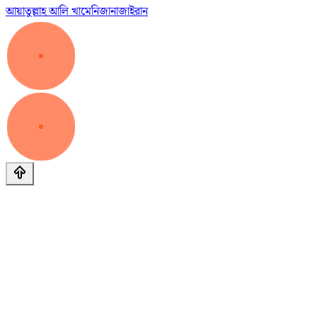
আয়াতুল্লাহ আলি খামেনি
জানাজা
ইরান