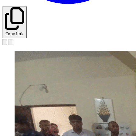
Copy link