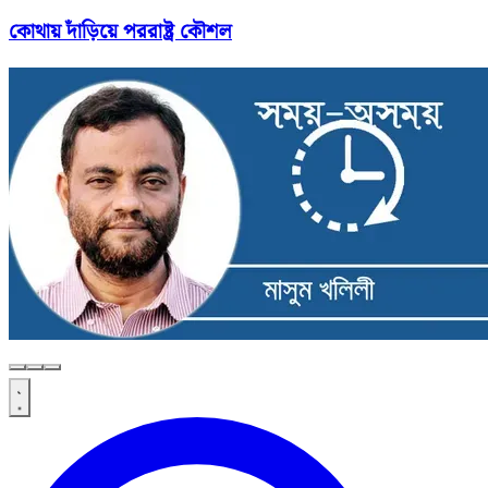
কোথায় দাঁড়িয়ে পররাষ্ট্র কৌশল