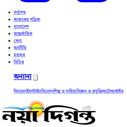
সর্বশেষ
আজকের পত্রিকা
বাংলাদেশ
আন্তর্জাতিক
খেলা
অর্থনীতি
মতামত
ভিডিও
অন্যান্য
ফিচার
লাইফস্টাইল
বিনোদন
শিল্প ও সাহিত্য
বিজ্ঞান ও প্রযুক্তি
ফটো
আর্কাইভ