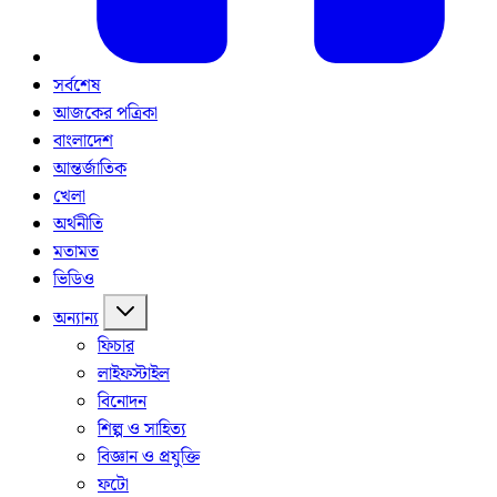
সর্বশেষ
আজকের পত্রিকা
বাংলাদেশ
আন্তর্জাতিক
খেলা
অর্থনীতি
মতামত
ভিডিও
অন্যান্য
ফিচার
লাইফস্টাইল
বিনোদন
শিল্প ও সাহিত্য
বিজ্ঞান ও প্রযুক্তি
ফটো