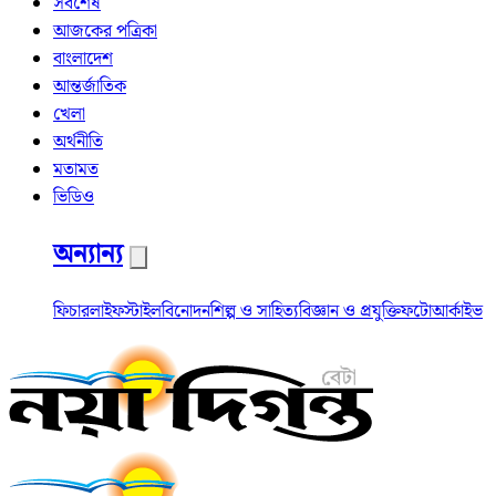
সর্বশেষ
আজকের পত্রিকা
বাংলাদেশ
আন্তর্জাতিক
খেলা
অর্থনীতি
মতামত
ভিডিও
অন্যান্য
ফিচার
লাইফস্টাইল
বিনোদন
শিল্প ও সাহিত্য
বিজ্ঞান ও প্রযুক্তি
ফটো
আর্কাইভ