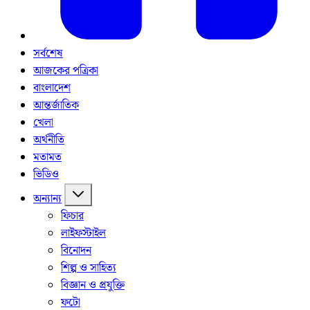
সর্বশেষ
আজকের পত্রিকা
বাংলাদেশ
আন্তর্জাতিক
খেলা
অর্থনীতি
মতামত
ভিডিও
অন্যান্য
ফিচার
লাইফস্টাইল
বিনোদন
শিল্প ও সাহিত্য
বিজ্ঞান ও প্রযুক্তি
ফটো