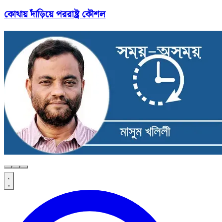
কোথায় দাঁড়িয়ে পররাষ্ট্র কৌশল