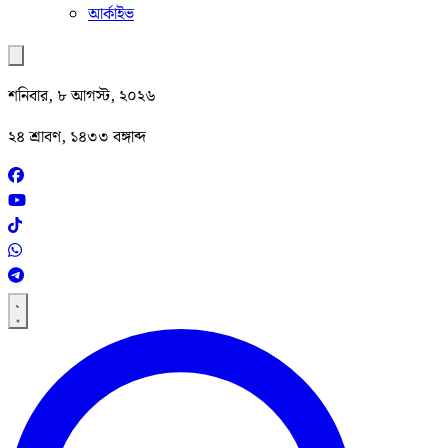
আর্কাইভ
শনিবার, ৮ আগস্ট, ২০২৬
২৪ শ্রাবণ, ১৪৩৩ বঙ্গাব্দ