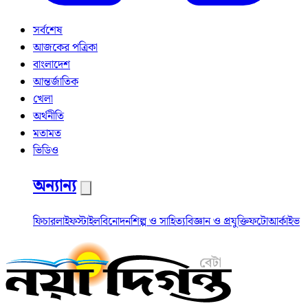
সর্বশেষ
আজকের পত্রিকা
বাংলাদেশ
আন্তর্জাতিক
খেলা
অর্থনীতি
মতামত
ভিডিও
অন্যান্য
ফিচার
লাইফস্টাইল
বিনোদন
শিল্প ও সাহিত্য
বিজ্ঞান ও প্রযুক্তি
ফটো
আর্কাইভ