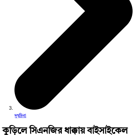
দুর্ঘটনা
কুড়িলে সিএনজির ধাক্কায় বাইসাইকেল