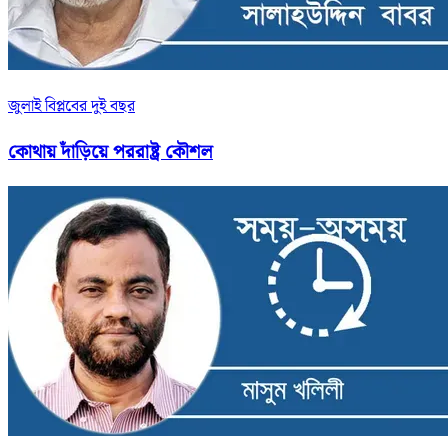
জুলাই বিপ্লবের দুই বছর
কোথায় দাঁড়িয়ে পররাষ্ট্র কৌশল