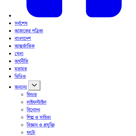
সর্বশেষ
আজকের পত্রিকা
বাংলাদেশ
আন্তর্জাতিক
খেলা
অর্থনীতি
মতামত
ভিডিও
অন্যান্য
ফিচার
লাইফস্টাইল
বিনোদন
শিল্প ও সাহিত্য
বিজ্ঞান ও প্রযুক্তি
ফটো