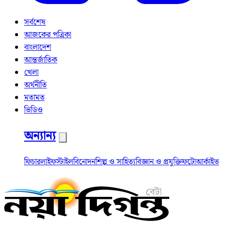
সর্বশেষ
আজকের পত্রিকা
বাংলাদেশ
আন্তর্জাতিক
খেলা
অর্থনীতি
মতামত
ভিডিও
অন্যান্য
ফিচার
লাইফস্টাইল
বিনোদন
শিল্প ও সাহিত্য
বিজ্ঞান ও প্রযুক্তি
ফটো
আর্কাইভ