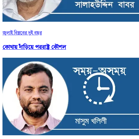
জুলাই বিপ্লবের দুই বছর
কোথায় দাঁড়িয়ে পররাষ্ট্র কৌশল