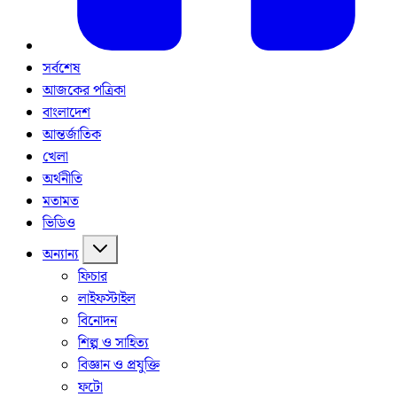
সর্বশেষ
আজকের পত্রিকা
বাংলাদেশ
আন্তর্জাতিক
খেলা
অর্থনীতি
মতামত
ভিডিও
অন্যান্য
ফিচার
লাইফস্টাইল
বিনোদন
শিল্প ও সাহিত্য
বিজ্ঞান ও প্রযুক্তি
ফটো