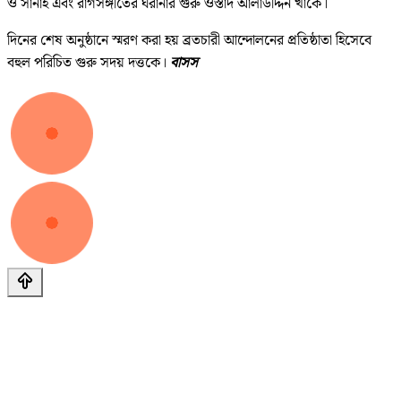
ও সানাই এবং রাগসঙ্গীতের ঘরানার গুরু ওস্তাদ আলাউদ্দিন খাঁকে।
দিনের শেষ অনুষ্ঠানে স্মরণ করা হয় ব্রতচারী আন্দোলনের প্রতিষ্ঠাতা হিসেবে
বহুল পরিচিত গুরু সদয় দত্তকে।
বাসস