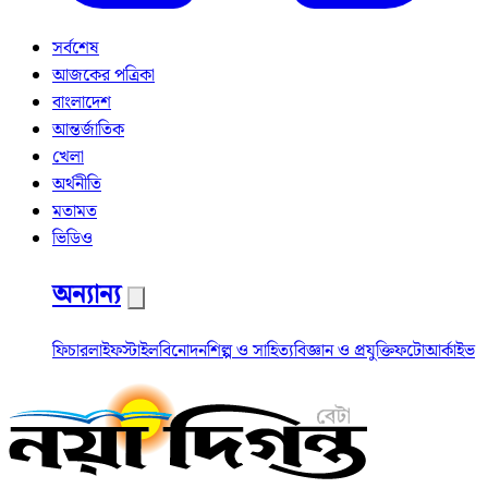
সর্বশেষ
আজকের পত্রিকা
বাংলাদেশ
আন্তর্জাতিক
খেলা
অর্থনীতি
মতামত
ভিডিও
অন্যান্য
ফিচার
লাইফস্টাইল
বিনোদন
শিল্প ও সাহিত্য
বিজ্ঞান ও প্রযুক্তি
ফটো
আর্কাইভ