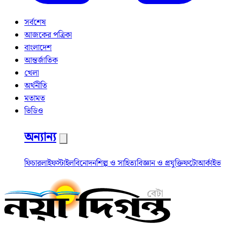
সর্বশেষ
আজকের পত্রিকা
বাংলাদেশ
আন্তর্জাতিক
খেলা
অর্থনীতি
মতামত
ভিডিও
অন্যান্য
ফিচার
লাইফস্টাইল
বিনোদন
শিল্প ও সাহিত্য
বিজ্ঞান ও প্রযুক্তি
ফটো
আর্কাইভ