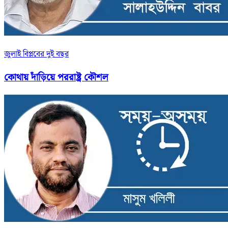
জুলাই বিপ্লবের দুই বছর
কোথায় দাঁড়িয়ে পররাষ্ট্র কৌশল