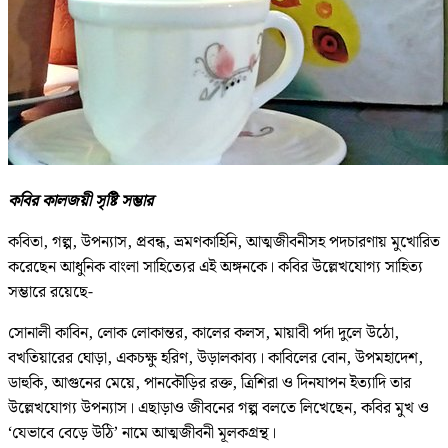
কবির কালজয়ী সৃষ্টি সম্ভার
কবিতা, গল্প, উপন্যাস, প্রবন্ধ, ভ্রমণকাহিনি, আত্মজীবনীসহ পদচারণায় মুখোরিত
করেছেন আধুনিক বাংলা সাহিত্যের এই অঙ্গনকে। কবির উল্লেখযোগ্য সাহিত্য
সম্ভারে রয়েছে-
সোনালী কাবিন, লোক লোকান্তর, কালের কলস, মায়াবী পর্দা দুলে উঠো,
বখতিয়ারের ঘোড়া, একচক্ষু হরিণ, উড়ালকাব্য। কাবিলের বোন, উপমহাদেশ,
ডাহুকি, আগুনের মেয়ে, পানকৌড়ির রক্ত, ত্রিশিরা ও দিনযাপন ইত্যাদি তার
উল্লেখযোগ্য উপন্যাস। এছাড়াও জীবনের গল্প বলতে লিখেছেন, কবির মুখ ও
‘যেভাবে বেড়ে উঠি’ নামে আত্মজীবনী মূলকগ্রন্থ।