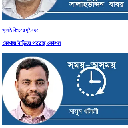
জুলাই বিপ্লবের দুই বছর
কোথায় দাঁড়িয়ে পররাষ্ট্র কৌশল