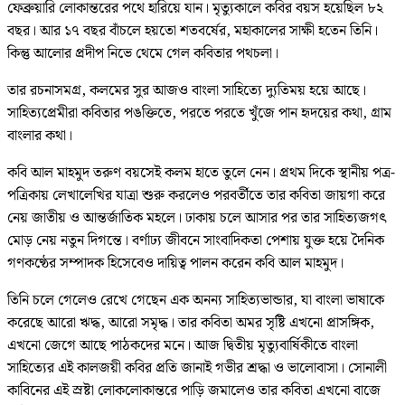
ফেব্রুয়ারি লোকান্তরের পথে হারিয়ে যান। মৃত্যুকালে কবির বয়স হয়েছিল ৮২
বছর। আর ১৭ বছর বাঁচলে হয়তো শতবর্ষের, মহাকালের সাক্ষী হতেন তিনি।
কিন্তু আলোর প্রদীপ নিভে থেমে গেল কবিতার পথচলা।
তার রচনাসমগ্র, কলমের সুর আজও বাংলা সাহিত্যে দ্যুতিময় হয়ে আছে।
সাহিত্যপ্রেমীরা কবিতার পঙক্তিতে, পরতে পরতে খুঁজে পান হৃদয়ের কথা, গ্রাম
বাংলার কথা।
কবি আল মাহমুদ তরুণ বয়সেই কলম হাতে তুলে নেন। প্রথম দিকে স্থানীয় পত্র-
পত্রিকায় লেখালেখির যাত্রা শুরু করলেও পরবর্তীতে তার কবিতা জায়গা করে
নেয় জাতীয় ও আন্তর্জাতিক মহলে। ঢাকায় চলে আসার পর তার সাহিত্যজগৎ
মোড় নেয় নতুন দিগন্তে। বর্ণাঢ্য জীবনে সাংবাদিকতা পেশায় যুক্ত হয়ে দৈনিক
গণকণ্ঠের সম্পাদক হিসেবেও দায়িত্ব পালন করেন কবি আল মাহমুদ।
তিনি চলে গেলেও রেখে গেছেন এক অনন্য সাহিত্যভান্ডার, যা বাংলা ভাষাকে
করেছে আরো ঋদ্ধ, আরো সমৃদ্ধ। তার কবিতা অমর সৃষ্টি এখনো প্রাসঙ্গিক,
এখনো জেগে আছে পাঠকদের মনে। আজ দ্বিতীয় মৃত্যুবার্ষিকীতে বাংলা
সাহিত্যের এই কালজয়ী কবির প্রতি জানাই গভীর শ্রদ্ধা ও ভালোবাসা। সোনালী
কাবিনের এই স্রষ্টা লোকলোকান্তরে পাড়ি জমালেও তার কবিতা এখনো বাজে