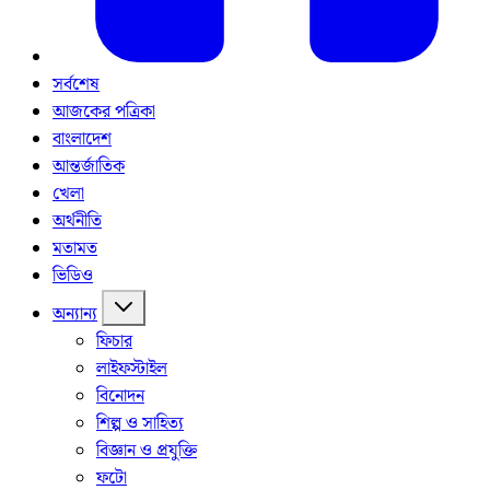
সর্বশেষ
আজকের পত্রিকা
বাংলাদেশ
আন্তর্জাতিক
খেলা
অর্থনীতি
মতামত
ভিডিও
অন্যান্য
ফিচার
লাইফস্টাইল
বিনোদন
শিল্প ও সাহিত্য
বিজ্ঞান ও প্রযুক্তি
ফটো