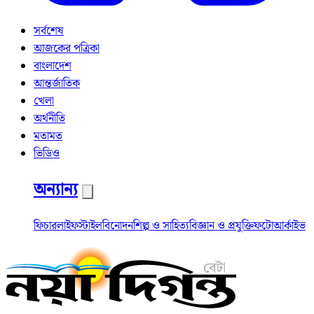
সর্বশেষ
আজকের পত্রিকা
বাংলাদেশ
আন্তর্জাতিক
খেলা
অর্থনীতি
মতামত
ভিডিও
অন্যান্য
ফিচার
লাইফস্টাইল
বিনোদন
শিল্প ও সাহিত্য
বিজ্ঞান ও প্রযুক্তি
ফটো
আর্কাইভ