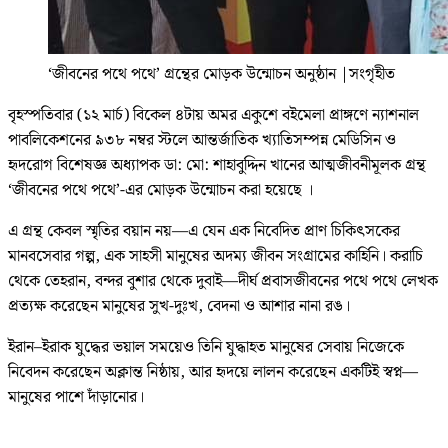
‘জীবনের পথে পথে’ গ্রন্থের মোড়ক উন্মোচন অনুষ্ঠান
|
সংগৃহীত
‎বৃহস্পতিবার (১২ মার্চ) বিকেল ৪টায় অমর একুশে বইমেলা প্রাঙ্গণে ন্যাশনাল
পাবলিকেশনের ৯৩৮ নম্বর স্টলে আন্তর্জাতিক খ্যাতিসম্পন্ন মেডিসিন ও
হৃদরোগ বিশেষজ্ঞ অধ্যাপক ডা: মো: শাহাবুদ্দিন খানের আত্মজীবনীমূলক গ্রন্থ
‎‘জীবনের পথে পথে’-এর মোড়ক ‎উন্মোচন করা হয়েছে ।
‎এ গ্রন্থ কেবল স্মৃতির বয়ান নয়—এ যেন এক নিবেদিত প্রাণ চিকিৎসকের
মানবসেবার গল্প, এক সাহসী মানুষের অদম্য জীবন সংগ্রামের কাহিনি। করাচি
থেকে তেহরান, বন্দর বুশার থেকে দুবাই—দীর্ঘ প্রবাসজীবনের পথে পথে লেখক
প্রত্যক্ষ করেছেন মানুষের সুখ-দুঃখ, বেদনা ও আশার নানা রঙ।
‎ইরান–ইরাক যুদ্ধের ভয়াল সময়েও তিনি যুদ্ধাহত মানুষের সেবায় নিজেকে
নিবেদন করেছেন অক্লান্ত নিষ্ঠায়, আর হৃদয়ে লালন করেছেন একটিই স্বপ্ন—
মানুষের পাশে দাঁড়ানোর।