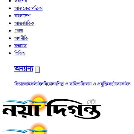
সর্বশেষ
আজকের পত্রিকা
বাংলাদেশ
আন্তর্জাতিক
খেলা
অর্থনীতি
মতামত
ভিডিও
অন্যান্য
ফিচার
লাইফস্টাইল
বিনোদন
শিল্প ও সাহিত্য
বিজ্ঞান ও প্রযুক্তি
ফটো
আর্কাইভ