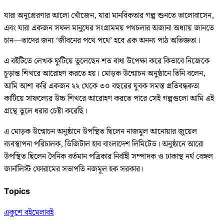
‎যারা অনুপ্রেরণার আলো খোঁজেন, যারা মানবিকতার গল্প শুনতে ভালোবাসেন,
এবং যারা একজন সফল মানুষের সংগ্রামময় পথচলার অজানা অধ্যায় জানতে
চান—তাদের জন্য ‘জীবনের পথে পথে’ হবে এক অনন্য পাঠ অভিজ্ঞতা।
‎এ বইটিতে লেখক ফুটিয়ে তুলেছেন শত বাধা উপেক্ষা করে কিভাবে নিজেকে
চূড়ান্ত শিখরে আরোহণ করতে হয়। মোড়ক উন্মোচন অনুষ্ঠানে তিনি বলেন,
আমি আশা করি একজন ২২ থেকে ৩০ বছরের যুবক সমস্ত প্রতিবন্ধকতা
কাটিয়ে সাফল্যের উচ্চ শিখরে আরোহণ করতে পারে সেই গল্পগুলো আমি এই
গ্রন্থে তুলে ধরার চেষ্টা করেছি।
এ মোড়ক উন্মোচন অনুষ্ঠানে উপস্থিত ছিলেন নাজমুল আনোয়ার জুয়েল
‎ব্যবস্থাপনা পরিচালক, ডিজিটাল হাব বাংলাদেশ লিমিটেড। অনুষ্ঠানে আরো
উপস্থিত ছিলেন দৈনিক বর্তমান পত্রিকার নির্বাহী সম্পাদক ও ঢাকাস্থ নর্থ বেঙ্গল
জার্নালিস্ট ফোরামের সভাপতি নজমূল হক সরকার।
Topics
একুশে বইমেলা
বই