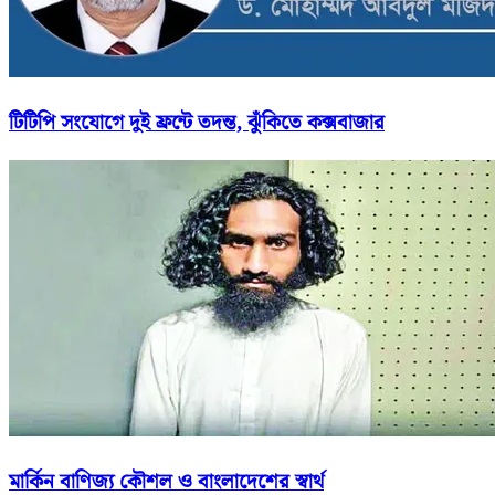
টিটিপি সংযোগে দুই ফ্রন্টে তদন্ত, ঝুঁকিতে কক্সবাজার
মার্কিন বাণিজ্য কৌশল ও বাংলাদেশের স্বার্থ