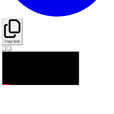
Copy link
Topics
মধ্যপ্রাচ্য
যুক্তরাষ্ট্র
ইরান
ইরান-যুক্তরাষ্ট্র উত্তেজনা
ইরানে মার্কিন-ইসরাইল হামলা