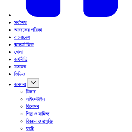
সর্বশেষ
আজকের পত্রিকা
বাংলাদেশ
আন্তর্জাতিক
খেলা
অর্থনীতি
মতামত
ভিডিও
অন্যান্য
ফিচার
লাইফস্টাইল
বিনোদন
শিল্প ও সাহিত্য
বিজ্ঞান ও প্রযুক্তি
ফটো