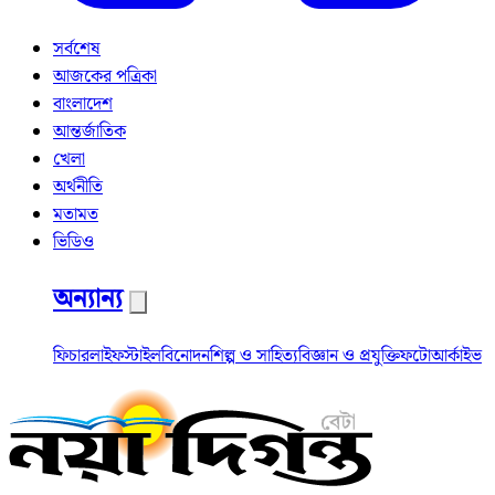
সর্বশেষ
আজকের পত্রিকা
বাংলাদেশ
আন্তর্জাতিক
খেলা
অর্থনীতি
মতামত
ভিডিও
অন্যান্য
ফিচার
লাইফস্টাইল
বিনোদন
শিল্প ও সাহিত্য
বিজ্ঞান ও প্রযুক্তি
ফটো
আর্কাইভ