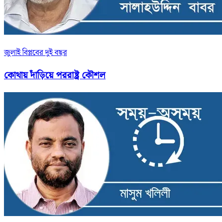
জুলাই বিপ্লবের দুই বছর
কোথায় দাঁড়িয়ে পররাষ্ট্র কৌশল