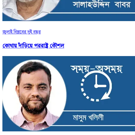
জুলাই বিপ্লবের দুই বছর
কোথায় দাঁড়িয়ে পররাষ্ট্র কৌশল