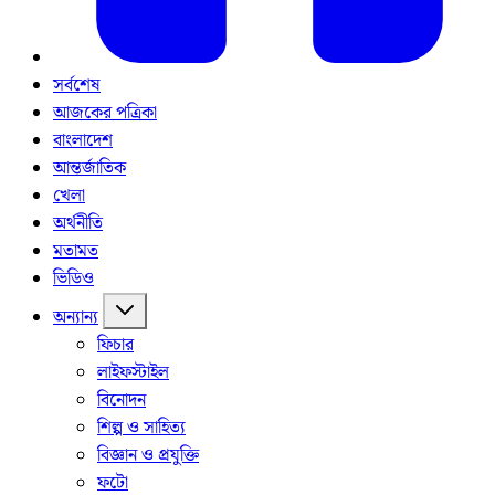
সর্বশেষ
আজকের পত্রিকা
বাংলাদেশ
আন্তর্জাতিক
খেলা
অর্থনীতি
মতামত
ভিডিও
অন্যান্য
ফিচার
লাইফস্টাইল
বিনোদন
শিল্প ও সাহিত্য
বিজ্ঞান ও প্রযুক্তি
ফটো