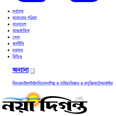
সর্বশেষ
আজকের পত্রিকা
বাংলাদেশ
আন্তর্জাতিক
খেলা
অর্থনীতি
মতামত
ভিডিও
অন্যান্য
ফিচার
লাইফস্টাইল
বিনোদন
শিল্প ও সাহিত্য
বিজ্ঞান ও প্রযুক্তি
ফটো
আর্কাইভ