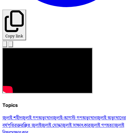
Copy link
Topics
জুলাই শহীদ
জুলাই গণঅভ্যুত্থান
জুলাই-আগস্ট গণঅভ্যুত্থান
জুলাই অভ্যুত্থানের
বর্ষপূতি
রক্তরঞ্জিত জুলাই
জুলাই যোদ্ধা
জুলাই সাক্ষাৎকার
জুলাই গণহত্যা
জুলাই
বিপ্লব
সাক্ষাৎকার