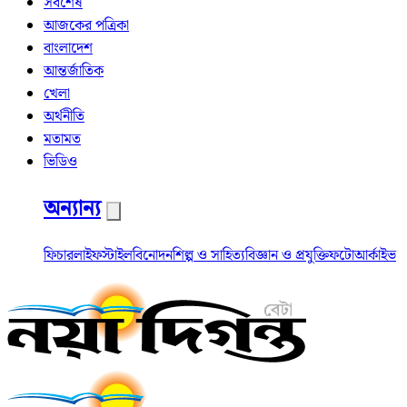
সর্বশেষ
আজকের পত্রিকা
বাংলাদেশ
আন্তর্জাতিক
খেলা
অর্থনীতি
মতামত
ভিডিও
অন্যান্য
ফিচার
লাইফস্টাইল
বিনোদন
শিল্প ও সাহিত্য
বিজ্ঞান ও প্রযুক্তি
ফটো
আর্কাইভ