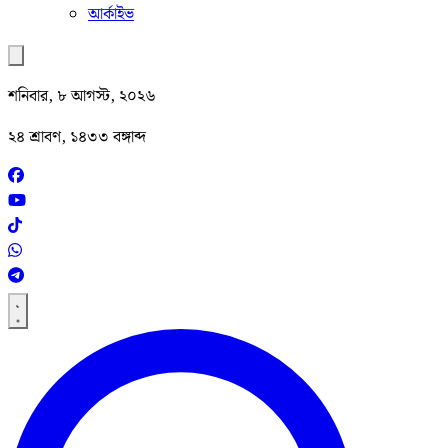
আর্কাইভ
শনিবার, ৮ আগস্ট, ২০২৬
২৪ শ্রাবণ, ১৪৩৩ বঙ্গাব্দ