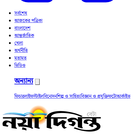
সর্বশেষ
আজকের পত্রিকা
বাংলাদেশ
আন্তর্জাতিক
খেলা
অর্থনীতি
মতামত
ভিডিও
অন্যান্য
ফিচার
লাইফস্টাইল
বিনোদন
শিল্প ও সাহিত্য
বিজ্ঞান ও প্রযুক্তি
ফটো
আর্কাইভ