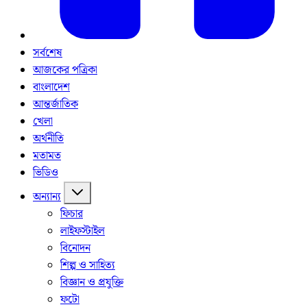
সর্বশেষ
আজকের পত্রিকা
বাংলাদেশ
আন্তর্জাতিক
খেলা
অর্থনীতি
মতামত
ভিডিও
অন্যান্য
ফিচার
লাইফস্টাইল
বিনোদন
শিল্প ও সাহিত্য
বিজ্ঞান ও প্রযুক্তি
ফটো