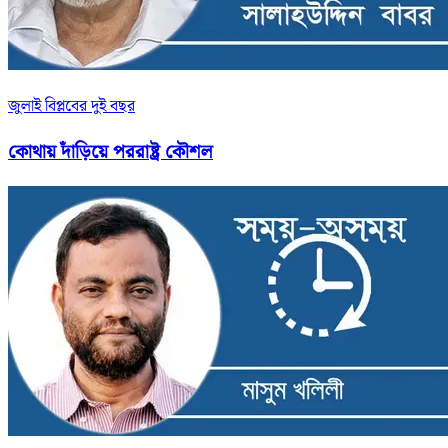
জুলাই বিপ্লবের দুই বছর
কোথায় দাঁড়িয়ে পররাষ্ট্র কৌশল