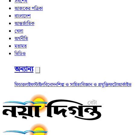
সর্বশেষ
আজকের পত্রিকা
বাংলাদেশ
আন্তর্জাতিক
খেলা
অর্থনীতি
মতামত
ভিডিও
অন্যান্য
ফিচার
লাইফস্টাইল
বিনোদন
শিল্প ও সাহিত্য
বিজ্ঞান ও প্রযুক্তি
ফটো
আর্কাইভ