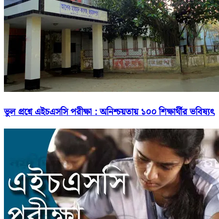
ভুল প্রশ্নে এইচএসসি পরীক্ষা : অনিশ্চয়তায় ১০০ শিক্ষার্থীর ভবিষ্যৎ