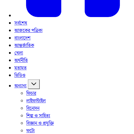
সর্বশেষ
আজকের পত্রিকা
বাংলাদেশ
আন্তর্জাতিক
খেলা
অর্থনীতি
মতামত
ভিডিও
অন্যান্য
ফিচার
লাইফস্টাইল
বিনোদন
শিল্প ও সাহিত্য
বিজ্ঞান ও প্রযুক্তি
ফটো