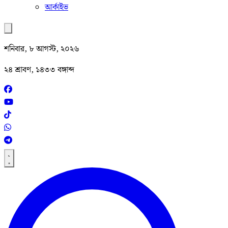
আর্কাইভ
শনিবার, ৮ আগস্ট, ২০২৬
২৪ শ্রাবণ, ১৪৩৩ বঙ্গাব্দ