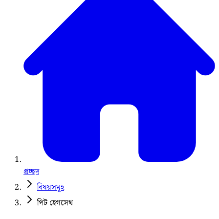
প্রচ্ছদ
বিষয়সমূহ
পিট হেগসেথ