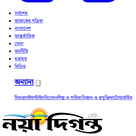
সর্বশেষ
আজকের পত্রিকা
বাংলাদেশ
আন্তর্জাতিক
খেলা
অর্থনীতি
মতামত
ভিডিও
অন্যান্য
ফিচার
লাইফস্টাইল
বিনোদন
শিল্প ও সাহিত্য
বিজ্ঞান ও প্রযুক্তি
ফটো
আর্কাইভ