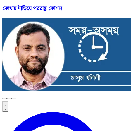
কোথায় দাঁড়িয়ে পররাষ্ট্র কৌশল