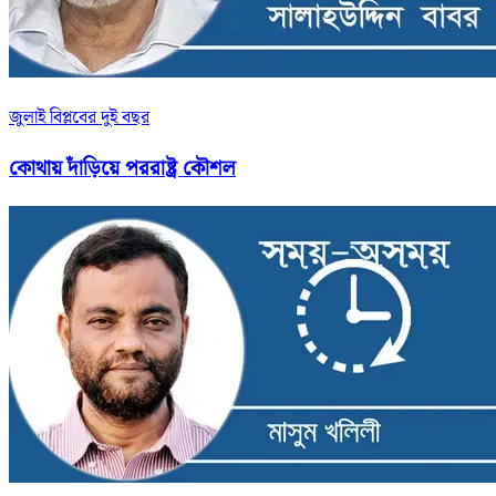
জুলাই বিপ্লবের দুই বছর
কোথায় দাঁড়িয়ে পররাষ্ট্র কৌশল