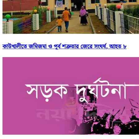
কাউখালীতে জমিজমা ও পূর্ব শত্রুতার জেরে সংঘর্ষ, আহত ৮