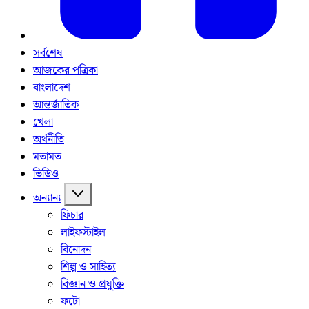
সর্বশেষ
আজকের পত্রিকা
বাংলাদেশ
আন্তর্জাতিক
খেলা
অর্থনীতি
মতামত
ভিডিও
অন্যান্য
ফিচার
লাইফস্টাইল
বিনোদন
শিল্প ও সাহিত্য
বিজ্ঞান ও প্রযুক্তি
ফটো