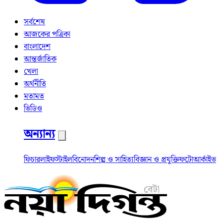
সর্বশেষ
আজকের পত্রিকা
বাংলাদেশ
আন্তর্জাতিক
খেলা
অর্থনীতি
মতামত
ভিডিও
অন্যান্য
ফিচার
লাইফস্টাইল
বিনোদন
শিল্প ও সাহিত্য
বিজ্ঞান ও প্রযুক্তি
ফটো
আর্কাইভ