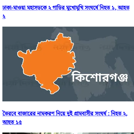
ঢাকা-মাওয়া মহাসড়কে ২ গাড়ির মুখোমুখি সংঘর্ষে নিহত ১, আহত
২
ভৈরবে বাজারের নামকরণ নিয়ে দুই গ্রামবাসীর সংঘর্ষ : নিহত ২,
আহত ১৫