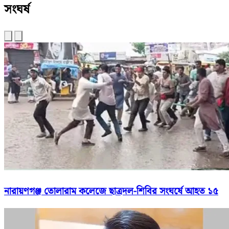
সংঘর্ষ
নারায়ণগঞ্জ তোলারাম কলেজে ছাত্রদল-শিবির সংঘর্ষে আহত ১৫