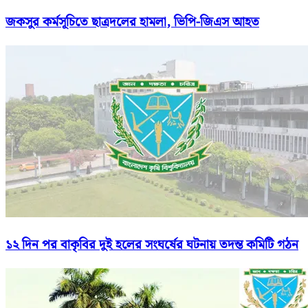
জকসুর কর্মসূচিতে ছাত্রদলের হামলা, ভিপি-জিএস আহত
১২ দিন পর বাকৃবির দুই হলের সংঘর্ষের ঘটনায় তদন্ত কমিটি গঠন