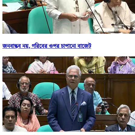
জনবান্ধব নয়, গরিবের ওপর চাপানো বাজেট