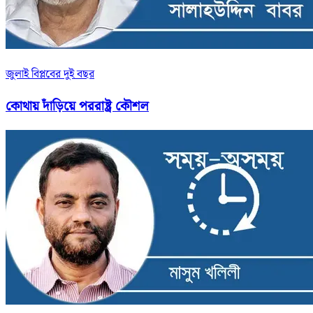
জুলাই বিপ্লবের দুই বছর
কোথায় দাঁড়িয়ে পররাষ্ট্র কৌশল