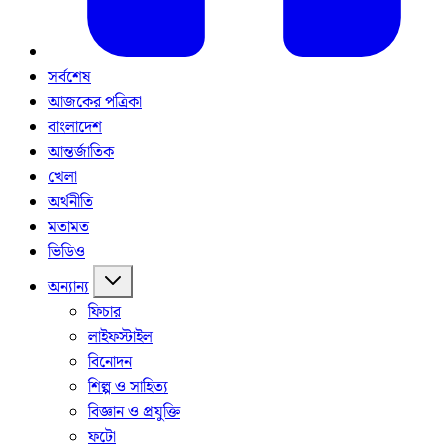
সর্বশেষ
আজকের পত্রিকা
বাংলাদেশ
আন্তর্জাতিক
খেলা
অর্থনীতি
মতামত
ভিডিও
অন্যান্য
ফিচার
লাইফস্টাইল
বিনোদন
শিল্প ও সাহিত্য
বিজ্ঞান ও প্রযুক্তি
ফটো