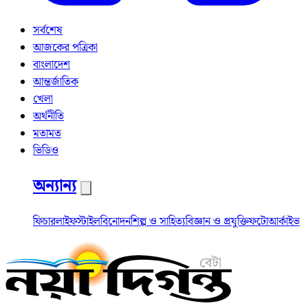
সর্বশেষ
আজকের পত্রিকা
বাংলাদেশ
আন্তর্জাতিক
খেলা
অর্থনীতি
মতামত
ভিডিও
অন্যান্য
ফিচার
লাইফস্টাইল
বিনোদন
শিল্প ও সাহিত্য
বিজ্ঞান ও প্রযুক্তি
ফটো
আর্কাইভ