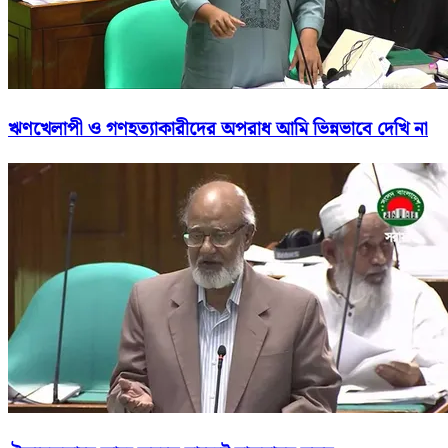
ঋণখেলাপী ও গণহত্যাকারীদের অপরাধ আমি ভিন্নভাবে দেখি না