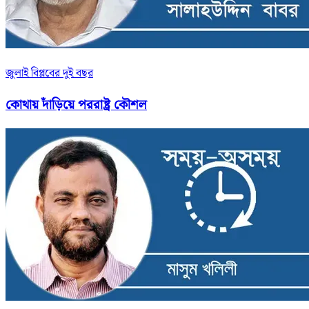
জুলাই বিপ্লবের দুই বছর
কোথায় দাঁড়িয়ে পররাষ্ট্র কৌশল