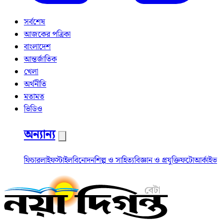
সর্বশেষ
আজকের পত্রিকা
বাংলাদেশ
আন্তর্জাতিক
খেলা
অর্থনীতি
মতামত
ভিডিও
অন্যান্য
ফিচার
লাইফস্টাইল
বিনোদন
শিল্প ও সাহিত্য
বিজ্ঞান ও প্রযুক্তি
ফটো
আর্কাইভ