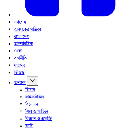
সর্বশেষ
আজকের পত্রিকা
বাংলাদেশ
আন্তর্জাতিক
খেলা
অর্থনীতি
মতামত
ভিডিও
অন্যান্য
ফিচার
লাইফস্টাইল
বিনোদন
শিল্প ও সাহিত্য
বিজ্ঞান ও প্রযুক্তি
ফটো