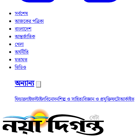
সর্বশেষ
আজকের পত্রিকা
বাংলাদেশ
আন্তর্জাতিক
খেলা
অর্থনীতি
মতামত
ভিডিও
অন্যান্য
ফিচার
লাইফস্টাইল
বিনোদন
শিল্প ও সাহিত্য
বিজ্ঞান ও প্রযুক্তি
ফটো
আর্কাইভ