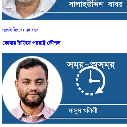
জুলাই বিপ্লবের দুই বছর
কোথায় দাঁড়িয়ে পররাষ্ট্র কৌশল