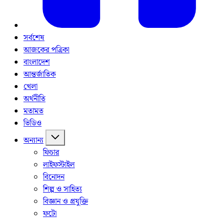
সর্বশেষ
আজকের পত্রিকা
বাংলাদেশ
আন্তর্জাতিক
খেলা
অর্থনীতি
মতামত
ভিডিও
অন্যান্য
ফিচার
লাইফস্টাইল
বিনোদন
শিল্প ও সাহিত্য
বিজ্ঞান ও প্রযুক্তি
ফটো