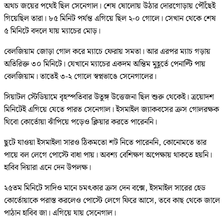
অথচ জয়ের পথেই ছিল সেনেগাল। শেষ ষোলোয় উঠার দোরগোড়ায় পৌঁছেই
গিয়েছিল তারা। ৮৫ মিনিট পর্যন্ত এগিয়ে ছিল ২-০ গোলে। সেখান থেকে শেষ
৫ মিনিটে বদলে যায় ম্যাচের মোড়।
বেলজিয়াম জোড়া গোল করে ম্যাচে ফেরায় সমতা। আর এরপর ম্যাচ গড়ায়
অতিরিক্ত ৩০ মিনিটে। যেখানে ম্যাচের একদম অন্তিম মুহূর্তে পেনাল্টি পায়
বেলজিয়াম। তাতেই ৩-২ গোলে স্বপ্নভাঙে সেনেগালের।
সিয়াটল স্টেডিয়ামে বৃহস্পতিবার উতুঙ্গ উত্তেজনা ছিল শুরু থেকেই। ত্রয়োদশ
মিনিটেই এগিয়ে যেতে পারত সেনেগাল। ইসমাইল জ্যাকবসের ক্রস গোলরক্ষক
থিবো কোর্তোয়া ঝাঁপিয়ে পড়েও ক্লিয়ার করতে পারেননি।
ছুটে যাওয়া ইসমাইলা সারও ঠিকমতো শট নিতে পারেননি, কোনোমতে তার
পায়ে বল লেগে পোস্টে বাধা পায়। অবশ্য বেশিক্ষণ অপেক্ষায় থাকতে হয়নি।
হাবিব দিয়ারা এনে দেন উপলক্ষ।
২৫তম মিনিটে সাদিও মানে চমৎকার ক্রস দেন বক্সে, ইসমাইল সারের হেড
কোর্তোয়াকে পরাস্ত করলেও পোস্টে লেগে ফিরে আসে, তবে কাছ থেকে জালে
পাঠান হাবিব জা। এগিয়ে যায় সেনেগাল।