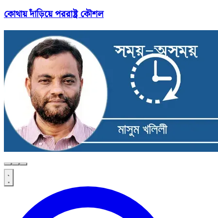
কোথায় দাঁড়িয়ে পররাষ্ট্র কৌশল