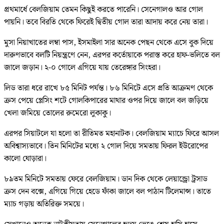
প্রথমার্ধে বেলজিয়াম তেমন কিছুই করতে পারেনি। সেনেগালও আর গোল
পায়নি। তবে বিরতি থেকে ফিরেই দ্বিতীয় গোল তারা আদায় করে নেয় তারা।
মুসা নিয়াখাতের লম্বা পাস, ইসমাইলা সার অনেক পেছন থেকে এসে বুক দিয়ে
দারুণভাবে বলটি নিয়ন্ত্রণে নেন, এরপর কর্তোয়াকে পরাস্ত করে হাফ-ভলিতে বল
জালে জড়ান। ২-০ গোলে এগিয়ে যায় তেরেঙ্গার সিংহরা।
লিড তারা ধরে রাখে ৮৫ মিনিট পর্যন্ত। ৮৬ মিনিটে এসে প্রতি আক্রমণ থেকে
ক্রস পেয়ে প্লেসিং শটে গোলকিপারের মাথার ওপর দিয়ে জালে বল জড়িয়ে
খেলা জমিয়ে তোলের রুমেরো লুকাকু।
এরপর সিয়াটলে যা হলো তা রীতিমত মহানাটক। বেলজিয়াম ম্যাচে ফিরে আসল
অবিশ্বাস্যভাবে। তিন মিনিটের মধ্যে ২ গোল দিয়ে সমতায় ফিরল ইউরোপের
কালো ঘোড়ারা।
৮৯তম মিনিটে সমতায় ফেরে বেলজিয়াম। ডান দিক থেকে লেয়ান্ড্রো ট্রসাড
ক্রস দেন বক্সে, এগিয়ে গিয়ে হেডে ফাঁকা জালে বল পাঠান টিলেমান্স। তাতে
ম্যাচ গড়ায় অতিরিক্ত সময়ে।