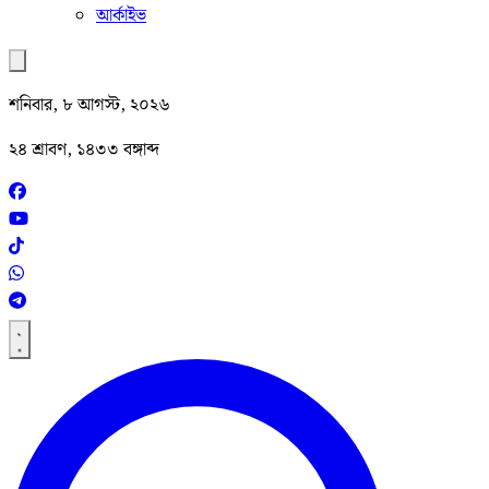
আর্কাইভ
শনিবার, ৮ আগস্ট, ২০২৬
২৪ শ্রাবণ, ১৪৩৩ বঙ্গাব্দ