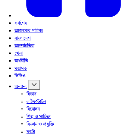
সর্বশেষ
আজকের পত্রিকা
বাংলাদেশ
আন্তর্জাতিক
খেলা
অর্থনীতি
মতামত
ভিডিও
অন্যান্য
ফিচার
লাইফস্টাইল
বিনোদন
শিল্প ও সাহিত্য
বিজ্ঞান ও প্রযুক্তি
ফটো