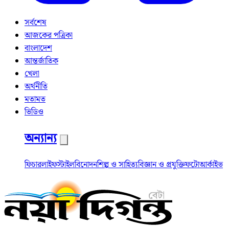
সর্বশেষ
আজকের পত্রিকা
বাংলাদেশ
আন্তর্জাতিক
খেলা
অর্থনীতি
মতামত
ভিডিও
অন্যান্য
ফিচার
লাইফস্টাইল
বিনোদন
শিল্প ও সাহিত্য
বিজ্ঞান ও প্রযুক্তি
ফটো
আর্কাইভ