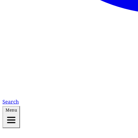
Search
Menu