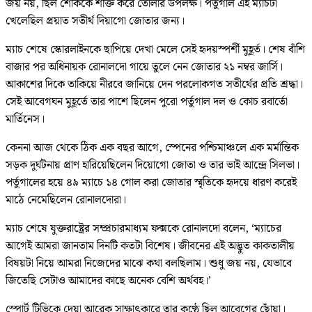
জয় নয়, ছিল শোককে শক্তি করে তোলার উপলক্ষ। পর্তুগাল এই ম্যাচটা
খেলেছিল প্রয়াত সতীর্থ দিয়াগো জোতার জন্য।
ম্যাচ শেষে স্কোরলাইনকে ছাপিয়ে দেখা মেলে সেই হৃদয়স্পর্শী মুহূর্ত। শেষ বাঁশি
বাজার পর অধিনায়ক রোনালদো গায়ে তুলে নেন জোতার ২১ নম্বর জার্সি।
আকাশের দিকে তাকিয়ে নীরবে জানিয়ে দেন পরলোকগত সতীর্থের প্রতি শ্রদ্ধা।
সেই আবেগঘন মুহূর্তে তার পাশে ছিলেন পুরো পর্তুগাল দল ও কোচ রবার্তো
মার্তিনেস।
কেননা আজ থেকে ঠিক এক বছর আগে, স্পেনের পশ্চিমাঞ্চলে এক মর্মান্তিক
সড়ক দুর্ঘটনায় প্রাণ হারিয়েছিলেন দিয়োগো জোতা ও তার ভাই আন্দ্রে সিলভা।
পর্তুগালের হয়ে ৪৯ ম্যাচে ১৪ গোল করা জোতার স্মৃতিকে হৃদয়ে ধারণ করেই
মাঠে নেমেছিলেন রোনালদোরা।
ম্যাচ শেষে যুক্তরাষ্ট্রের সম্প্রচারমাধ্যম ফক্সকে রোনালদো বলেন, ‘ম্যাচের
আগেই আমরা জানতাম দিনটি কতটা বিশেষ। জীবনের এই অদ্ভুত কাকতালীয়
বিষয়টা নিয়ে আমরা নিজেদের মাঝে কথা বলছিলাম। শুধু জয় নয়, যেভাবে
জিতেছি সেটাও আমাদের কাছে অনেক বেশি অর্থবহ।’
স্পোর্ট টিভিকে দেয়া আরেক সাক্ষাৎকারে তার কণ্ঠে ছিল আবেগের ছোঁয়া।