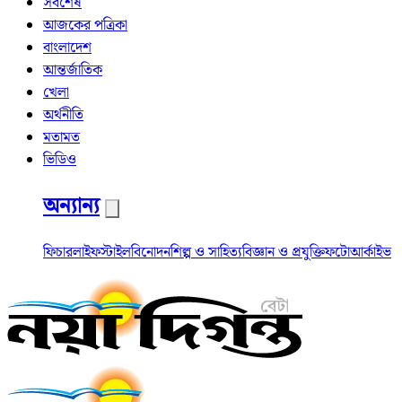
সর্বশেষ
আজকের পত্রিকা
বাংলাদেশ
আন্তর্জাতিক
খেলা
অর্থনীতি
মতামত
ভিডিও
অন্যান্য
ফিচার
লাইফস্টাইল
বিনোদন
শিল্প ও সাহিত্য
বিজ্ঞান ও প্রযুক্তি
ফটো
আর্কাইভ