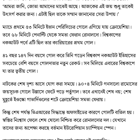
‘আমরা জানি, জোতা আমাদের মাঝেই আছে। আজকের এই জয় শুধু তাকেই
উৎসর্গ করার জন্য। এটাই ছিল তাকে সম্মান জানানোর সেরা উপায়।’
ম্যাচে প্রথমে ৫৩ মিনিটে ইভান পেরিসিচের গোলে এগিয়ে যায় ক্রোয়েশিয়া।
তবে ৬৮ মিনিটে পেনাল্টি থেকে সমতা ফেরান রোনালদো। বিশ্বকাপের
নকআউট পর্বে এটি ছিল তার ক্যারিয়ারের প্রথম গোল।
৪১ বছর ১৪৭ দিন বয়সে গোল করে তিনি গড়েন বিশ্বকাপ নকআউট ইতিহাসের
সবচেয়ে বেশি বয়সে গোলদাতার নতুন রেকর্ড। সব মিলিয়ে এবারের বিশ্বকাপে
যা তার তৃতীয় গোল।
নাটকের শেষ দৃশ্য আসে যোগ করা সময়ে। ৯০+৪ মিনিটে গনসালো রামোসের
জয়সূচক গোলে উল্লাসে ফেটে পড়ে পর্তুগাল। তবে এখানেই শেষ নয়; শেষ
মুহূর্তে ইওস্কো গাভার্দিওলের শটে ক্রোয়েশিয়া সমতা ফেরায়।
কিন্তু শেষ পর্যন্ত ভিএআরের সিদ্ধান্তে অফসাইডের কারণে গোলটি বাতিল হয়।
স্বস্তির নিঃশ্বাস ফেলে শেষ ষোলো নিশ্চিত করে রোনালদোর দল। যেখানে
তাদের জন্য অপেক্ষা করছে বর্তমান ইউরোপিয়ান চ্যাম্পিয়ন স্পেন।