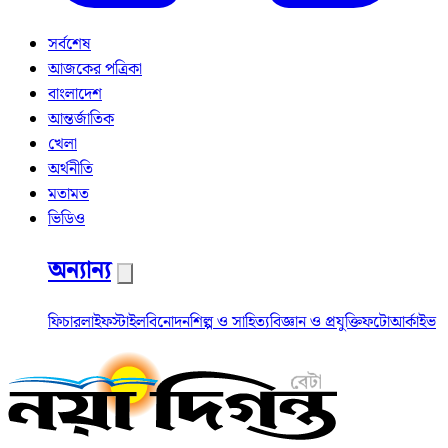
সর্বশেষ
আজকের পত্রিকা
বাংলাদেশ
আন্তর্জাতিক
খেলা
অর্থনীতি
মতামত
ভিডিও
অন্যান্য
ফিচার
লাইফস্টাইল
বিনোদন
শিল্প ও সাহিত্য
বিজ্ঞান ও প্রযুক্তি
ফটো
আর্কাইভ