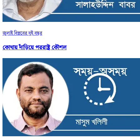
জুলাই বিপ্লবের দুই বছর
কোথায় দাঁড়িয়ে পররাষ্ট্র কৌশল