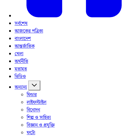
সর্বশেষ
আজকের পত্রিকা
বাংলাদেশ
আন্তর্জাতিক
খেলা
অর্থনীতি
মতামত
ভিডিও
অন্যান্য
ফিচার
লাইফস্টাইল
বিনোদন
শিল্প ও সাহিত্য
বিজ্ঞান ও প্রযুক্তি
ফটো