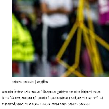
রোনাল্ড কোম্যান
|
সংগৃহীত
মরক্কোর বিপক্ষে শেষ ৩২-এ টাইব্রেকারে দুর্ভাগ্যজনক হারে বিশ্বকাপ থেকে
বিদায় নিয়েছে এবারের হট ফেভারিট নেদারল্যান্ডস। সেই হতাশার ২৪ ঘণ্টা না
পেরোতেই পদত্যাগ করলেন ডাচদের প্রধান কোচ রোনাল্ড কোম্যান।