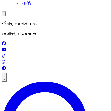
আর্কাইভ
শনিবার, ৮ আগস্ট, ২০২৬
২৪ শ্রাবণ, ১৪৩৩ বঙ্গাব্দ