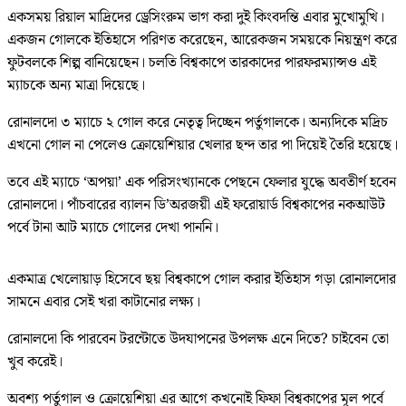
একসময় রিয়াল মাদ্রিদের ড্রেসিংরুম ভাগ করা দুই কিংবদন্তি এবার মুখোমুখি।
একজন গোলকে ইতিহাসে পরিণত করেছেন, আরেকজন সময়কে নিয়ন্ত্রণ করে
ফুটবলকে শিল্প বানিয়েছেন। চলতি বিশ্বকাপে তারকাদের পারফরম্যান্সও এই
ম্যাচকে অন্য মাত্রা দিয়েছে।
রোনালদো ৩ ম্যাচে ২ গোল করে নেতৃত্ব দিচ্ছেন পর্তুগালকে। অন্যদিকে মদ্রিচ
এখনো গোল না পেলেও ক্রোয়েশিয়ার খেলার ছন্দ তার পা দিয়েই তৈরি হয়েছে।
তবে এই ম্যাচে ‘অপয়া’ এক পরিসংখ্যানকে পেছনে ফেলার যুদ্ধে অবতীর্ণ হবেন
রোনালদো। পাঁচবারের ব্যালন ডি’অরজয়ী এই ফরোয়ার্ড বিশ্বকাপের নকআউট
পর্বে টানা আট ম্যাচে গোলের দেখা পাননি।
একমাত্র খেলোয়াড় হিসেবে ছয় বিশ্বকাপে গোল করার ইতিহাস গড়া রোনালদোর
সামনে এবার সেই খরা কাটানোর লক্ষ্য।
রোনালদো কি পারবেন টরন্টোতে উদযাপনের উপলক্ষ এনে দিতে? চাইবেন তো
খুব করেই।
অবশ্য পর্তুগাল ও ক্রোয়েশিয়া এর আগে কখনোই ফিফা বিশ্বকাপের মূল পর্বে