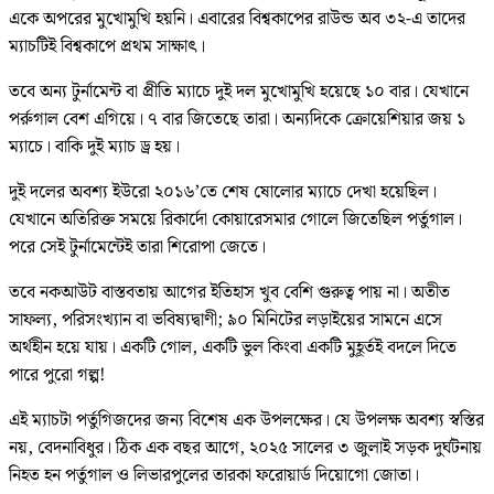
একে অপরের মুখোমুখি হয়নি। এবারের বিশ্বকাপের রাউন্ড অব ৩২-এ তাদের
ম্যাচটিই বিশ্বকাপে প্রথম সাক্ষাৎ।
তবে অন্য টুর্নামেন্ট বা প্রীতি ম্যাচে দুই দল মুখোমুখি হয়েছে ১০ বার। যেখানে
পর্রুগাল বেশ এগিয়ে। ৭ বার জিতেছে তারা। অন্যদিকে ক্রোয়েশিয়ার জয় ১
ম্যাচে। বাকি দুই ম্যাচ ড্র হয়।
দুই দলের অবশ্য ইউরো ২০১৬’তে শেষ ষোলোর ম্যাচে দেখা হয়েছিল।
যেখানে অতিরিক্ত সময়ে রিকার্দো কোয়ারেসমার গোলে জিতেছিল পর্তুগাল।
পরে সেই টুর্নামেন্টেই তারা শিরোপা জেতে।
তবে নকআউট বাস্তবতায় আগের ইতিহাস খুব বেশি গুরুত্ব পায় না। অতীত
সাফল্য, পরিসংখ্যান বা ভবিষ্যদ্বাণী; ৯০ মিনিটের লড়াইয়ের সামনে এসে
অর্থহীন হয়ে যায়। একটি গোল, একটি ভুল কিংবা একটি মুহূর্তই বদলে দিতে
পারে পুরো গল্প!
এই ম্যাচটা পর্তুগিজদের জন্য বিশেষ এক উপলক্ষের। যে উপলক্ষ অবশ্য স্বস্তির
নয়, বেদনাবিধুর। ঠিক এক বছর আগে, ২০২৫ সালের ৩ জুলাই সড়ক দুর্ঘটনায়
নিহত হন পর্তুগাল ও লিভারপুলের তারকা ফরোয়ার্ড দিয়োগো জোতা।