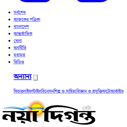
সর্বশেষ
আজকের পত্রিকা
বাংলাদেশ
আন্তর্জাতিক
খেলা
অর্থনীতি
মতামত
ভিডিও
অন্যান্য
ফিচার
লাইফস্টাইল
বিনোদন
শিল্প ও সাহিত্য
বিজ্ঞান ও প্রযুক্তি
ফটো
আর্কাইভ