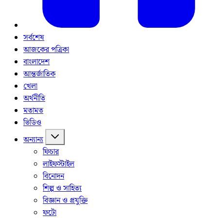
সর্বশেষ
আজকের পত্রিকা
বাংলাদেশ
আন্তর্জাতিক
খেলা
অর্থনীতি
মতামত
ভিডিও
অন্যান্য
ফিচার
লাইফস্টাইল
বিনোদন
শিল্প ও সাহিত্য
বিজ্ঞান ও প্রযুক্তি
ফটো