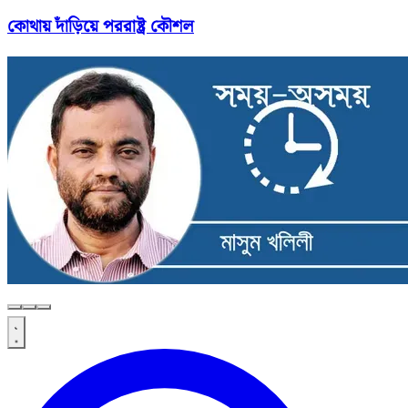
কোথায় দাঁড়িয়ে পররাষ্ট্র কৌশল