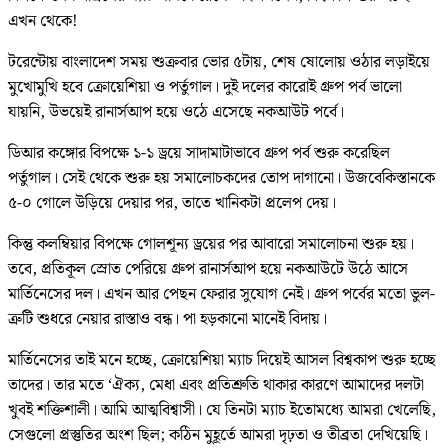
এখন থেকে!
টরেন্টোয় বাংলাদেশ সময় শুক্রবার ভোর ৫টায়, শেষ ষোলোয় ওঠার লড়াইয়ে
মুখোমুখি হবে ক্রোয়েশিয়া ও পর্তুগাল। দুই দলের কারোই গ্রুপ পর্ব ভালো
যায়নি, উভয়েই রানার্সআপ হয়ে ওঠে এসেছে নকআউট পর্বে।
ডিআর কঙ্গোর বিপক্ষে ১-১ ড্রয়ে সাদামাটাভাবে গ্রুপ পর্ব শুরু করেছিল
পর্তুগাল। সেই থেকে শুরু হয় সমালোচকদের তোপ দাগানো। উজবেকিস্তানকে
৫-০ গোলে উড়িয়ে দেয়ার পর, তাতে খানিকটা প্রলেপ দেয়।
কিন্তু কলম্বিয়ার বিপক্ষে গোলশূন্য ড্রয়ের পর আবারো সমালোচনা শুরু হয়।
তবে, প্রতিকূল স্রোত পেরিয়ে গ্রুপ রানার্সআপ হয়ে নকআউটে উঠে আসে
মার্তিনেসের দল। এখন আর পেছন ফেরার সুযোগ নেই। গ্রুপ পর্বের মতো ভুল-
ত্রুটি শুধরে নেয়ার রাস্তাও বন্ধ। পা হড়কানো মানেই বিদায়।
মার্তিনেসের তাই মনে হচ্ছে, ক্রোয়েশিয়া ম্যাচ দিয়েই আসল বিশ্বকাপ শুরু হচ্ছে
তাদের। তার মতে ‘ঐক্য, মেধা এবং প্রতিশ্রুতি থাকার কারণে আমাদের দলটা
খুবই শক্তিশালী। আমি আত্মবিশ্বাসী। যে তিনটা ম্যাচ ইতোমধ্যে আমরা খেলেছি,
সেগুলো প্রস্তুতির অংশ ছিল; কঠিন মুহূর্তে আমরা দৃঢ়তা ও তীব্রতা দেখিয়েছি।