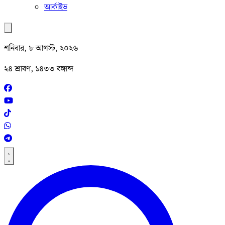
আর্কাইভ
শনিবার, ৮ আগস্ট, ২০২৬
২৪ শ্রাবণ, ১৪৩৩ বঙ্গাব্দ