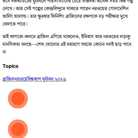
তবে নকআউটের ফুটবলে পরিসংখ্যানের চেয়ে বাস্তবতা অনেক সময় ভিন্ন গল্প
লেখে। আর সেই গল্পের কেন্দ্রবিন্দুতে থাকতে পারেন নরওয়ের গোলমেশিন
আর্লিং হ্যালান্ড। তার ক্ষুরধার ফিনিশিং ব্রাজিলের রক্ষণকে বড় পরীক্ষার মুখে
ফেলতে পারে।
তাই কাগজে-কলমে ব্রাজিল এগিয়ে থাকলেও, ইতিহাস আর নরওয়ের লড়াকু
মানসিকতা বলছে—শেষ ষোলোর এই মহারণে সহজে কোনো দলই ছাড় পাবে
না
Topics
ব্রাজিল
নরওয়ে
বিশ্বকাপ ফুটবল ২০২৬