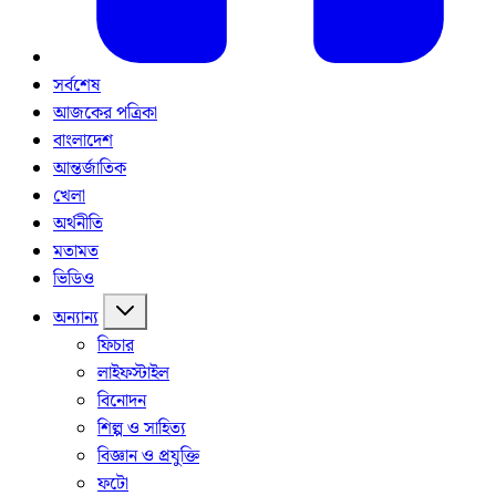
সর্বশেষ
আজকের পত্রিকা
বাংলাদেশ
আন্তর্জাতিক
খেলা
অর্থনীতি
মতামত
ভিডিও
অন্যান্য
ফিচার
লাইফস্টাইল
বিনোদন
শিল্প ও সাহিত্য
বিজ্ঞান ও প্রযুক্তি
ফটো