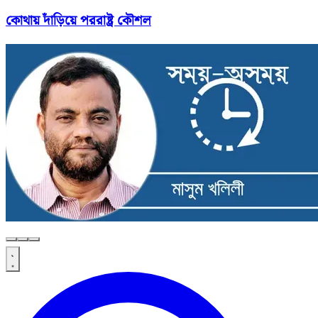
কোথায় দাঁড়িয়ে পররাষ্ট্র কৌশল