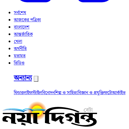
সর্বশেষ
আজকের পত্রিকা
বাংলাদেশ
আন্তর্জাতিক
খেলা
অর্থনীতি
মতামত
ভিডিও
অন্যান্য
ফিচার
লাইফস্টাইল
বিনোদন
শিল্প ও সাহিত্য
বিজ্ঞান ও প্রযুক্তি
ফটো
আর্কাইভ