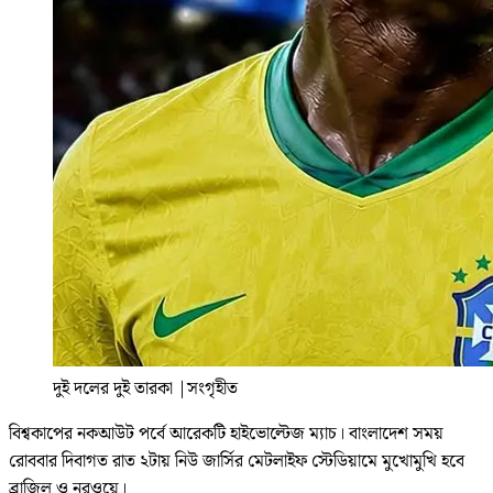
দুই দলের দুই তারকা
|
সংগৃহীত
বিশ্বকাপের নকআউট পর্বে আরেকটি হাইভোল্টেজ ম্যাচ। বাংলাদেশ সময়
রোববার দিবাগত রাত ২টায় নিউ জার্সির মেটলাইফ স্টেডিয়ামে মুখোমুখি হবে
ব্রাজিল ও নরওয়ে।