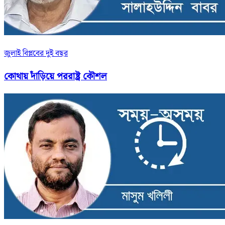
জুলাই বিপ্লবের দুই বছর
কোথায় দাঁড়িয়ে পররাষ্ট্র কৌশল