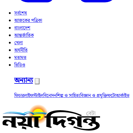
সর্বশেষ
আজকের পত্রিকা
বাংলাদেশ
আন্তর্জাতিক
খেলা
অর্থনীতি
মতামত
ভিডিও
অন্যান্য
ফিচার
লাইফস্টাইল
বিনোদন
শিল্প ও সাহিত্য
বিজ্ঞান ও প্রযুক্তি
ফটো
আর্কাইভ