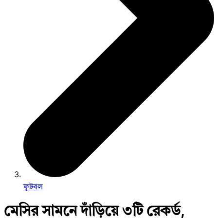
ফুটবল
মেসির সামনে দাঁড়িয়ে ৩টি রেকর্ড,