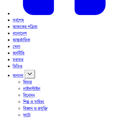
সর্বশেষ
আজকের পত্রিকা
বাংলাদেশ
আন্তর্জাতিক
খেলা
অর্থনীতি
মতামত
ভিডিও
অন্যান্য
ফিচার
লাইফস্টাইল
বিনোদন
শিল্প ও সাহিত্য
বিজ্ঞান ও প্রযুক্তি
ফটো