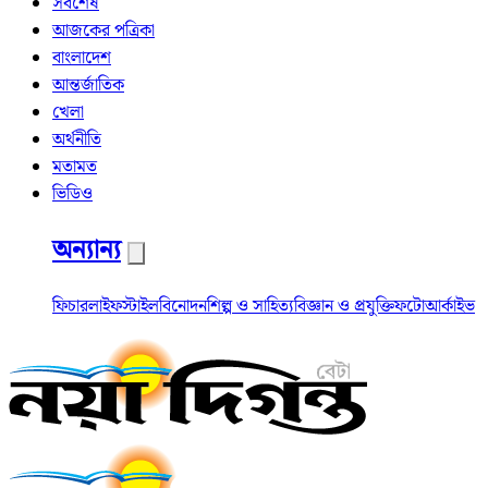
সর্বশেষ
আজকের পত্রিকা
বাংলাদেশ
আন্তর্জাতিক
খেলা
অর্থনীতি
মতামত
ভিডিও
অন্যান্য
ফিচার
লাইফস্টাইল
বিনোদন
শিল্প ও সাহিত্য
বিজ্ঞান ও প্রযুক্তি
ফটো
আর্কাইভ