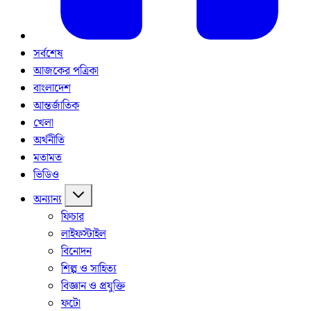
সর্বশেষ
আজকের পত্রিকা
বাংলাদেশ
আন্তর্জাতিক
খেলা
অর্থনীতি
মতামত
ভিডিও
অন্যান্য
ফিচার
লাইফস্টাইল
বিনোদন
শিল্প ও সাহিত্য
বিজ্ঞান ও প্রযুক্তি
ফটো