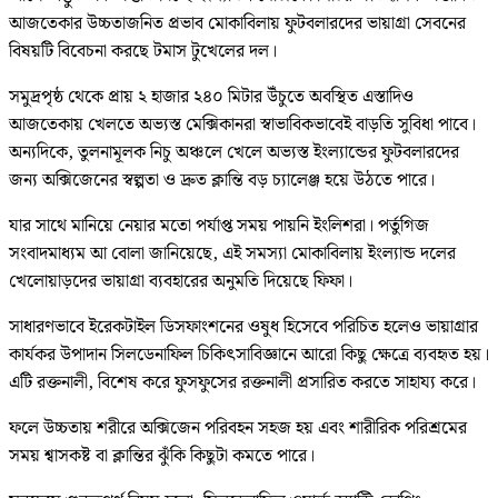
আজতেকার উচ্চতাজনিত প্রভাব মোকাবিলায় ফুটবলারদের ভায়াগ্রা সেবনের
বিষয়টি বিবেচনা করছে টমাস টুখেলের দল।
সমুদ্রপৃষ্ঠ থেকে প্রায় ২ হাজার ২৪০ মিটার উঁচুতে অবস্থিত এস্তাদিও
আজতেকায় খেলতে অভ্যস্ত মেক্সিকানরা স্বাভাবিকভাবেই বাড়তি সুবিধা পাবে।
অন্যদিকে, তুলনামূলক নিচু অঞ্চলে খেলে অভ্যস্ত ইংল্যান্ডের ফুটবলারদের
জন্য অক্সিজেনের স্বল্পতা ও দ্রুত ক্লান্তি বড় চ্যালেঞ্জ হয়ে উঠতে পারে।
যার সাথে মানিয়ে নেয়ার মতো পর্যাপ্ত সময় পায়নি ইংলিশরা। পর্তুগিজ
সংবাদমাধ্যম আ বোলা জানিয়েছে, এই সমস্যা মোকাবিলায় ইংল্যান্ড দলের
খেলোয়াড়দের ভায়াগ্রা ব্যবহারের অনুমতি দিয়েছে ফিফা।
সাধারণভাবে ইরেকটাইল ডিসফাংশনের ওষুধ হিসেবে পরিচিত হলেও ভায়াগ্রার
কার্যকর উপাদান সিলডেনাফিল চিকিৎসাবিজ্ঞানে আরো কিছু ক্ষেত্রে ব্যবহৃত হয়।
এটি রক্তনালী, বিশেষ করে ফুসফুসের রক্তনালী প্রসারিত করতে সাহায্য করে।
ফলে উচ্চতায় শরীরে অক্সিজেন পরিবহন সহজ হয় এবং শারীরিক পরিশ্রমের
সময় শ্বাসকষ্ট বা ক্লান্তির ঝুঁকি কিছুটা কমতে পারে।