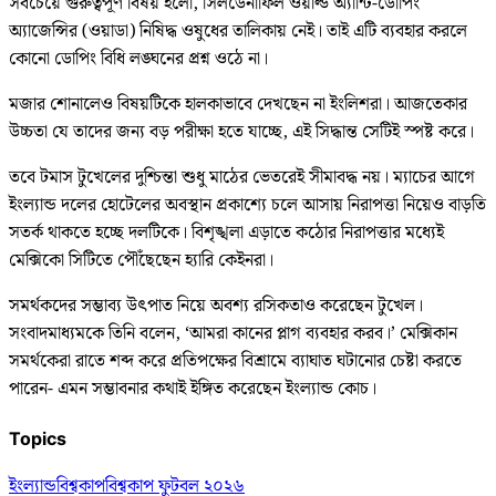
সবচেয়ে গুরুত্বপূর্ণ বিষয় হলো, সিলডেনাফিল ওয়ার্ল্ড অ্যান্টি-ডোপিং
অ্যাজেন্সির (ওয়াডা) নিষিদ্ধ ওষুধের তালিকায় নেই। তাই এটি ব্যবহার করলে
কোনো ডোপিং বিধি লঙ্ঘনের প্রশ্ন ওঠে না।
মজার শোনালেও বিষয়টিকে হালকাভাবে দেখছেন না ইংলিশরা। আজতেকার
উচ্চতা যে তাদের জন্য বড় পরীক্ষা হতে যাচ্ছে, এই সিদ্ধান্ত সেটিই স্পষ্ট করে।
তবে টমাস টুখেলের দুশ্চিন্তা শুধু মাঠের ভেতরেই সীমাবদ্ধ নয়। ম্যাচের আগে
ইংল্যান্ড দলের হোটেলের অবস্থান প্রকাশ্যে চলে আসায় নিরাপত্তা নিয়েও বাড়তি
সতর্ক থাকতে হচ্ছে দলটিকে। বিশৃঙ্খলা এড়াতে কঠোর নিরাপত্তার মধ্যেই
মেক্সিকো সিটিতে পৌঁছেছেন হ্যারি কেইনরা।
সমর্থকদের সম্ভাব্য উৎপাত নিয়ে অবশ্য রসিকতাও করেছেন টুখেল।
সংবাদমাধ্যমকে তিনি বলেন, ‘আমরা কানের প্লাগ ব্যবহার করব।’ মেক্সিকান
সমর্থকেরা রাতে শব্দ করে প্রতিপক্ষের বিশ্রামে ব্যাঘাত ঘটানোর চেষ্টা করতে
পারেন- এমন সম্ভাবনার কথাই ইঙ্গিত করেছেন ইংল্যান্ড কোচ।
Topics
ইংল্যান্ড
বিশ্বকাপ
বিশ্বকাপ ফুটবল ২০২৬