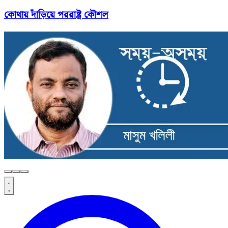
কোথায় দাঁড়িয়ে পররাষ্ট্র কৌশল