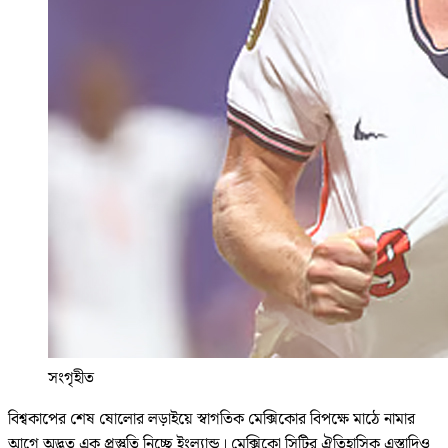
সংগৃহীত
বিশ্বকাপের শেষ ষোলোর লড়াইয়ে স্বাগতিক মেক্সিকোর বিপক্ষে মাঠে নামার
আগে অদ্ভুত এক প্রস্তুতি নিচ্ছে ইংল্যান্ড। মেক্সিকো সিটির ঐতিহাসিক এস্তাদিও