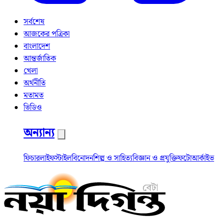
সর্বশেষ
আজকের পত্রিকা
বাংলাদেশ
আন্তর্জাতিক
খেলা
অর্থনীতি
মতামত
ভিডিও
অন্যান্য
ফিচার
লাইফস্টাইল
বিনোদন
শিল্প ও সাহিত্য
বিজ্ঞান ও প্রযুক্তি
ফটো
আর্কাইভ