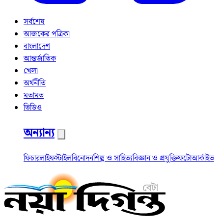
সর্বশেষ
আজকের পত্রিকা
বাংলাদেশ
আন্তর্জাতিক
খেলা
অর্থনীতি
মতামত
ভিডিও
অন্যান্য
ফিচার
লাইফস্টাইল
বিনোদন
শিল্প ও সাহিত্য
বিজ্ঞান ও প্রযুক্তি
ফটো
আর্কাইভ