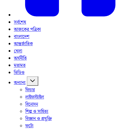
সর্বশেষ
আজকের পত্রিকা
বাংলাদেশ
আন্তর্জাতিক
খেলা
অর্থনীতি
মতামত
ভিডিও
অন্যান্য
ফিচার
লাইফস্টাইল
বিনোদন
শিল্প ও সাহিত্য
বিজ্ঞান ও প্রযুক্তি
ফটো