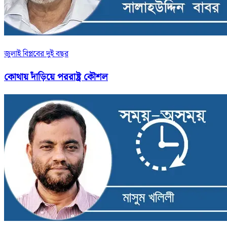
জুলাই বিপ্লবের দুই বছর
কোথায় দাঁড়িয়ে পররাষ্ট্র কৌশল