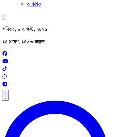
আর্কাইভ
শনিবার, ৮ আগস্ট, ২০২৬
২৪ শ্রাবণ, ১৪৩৩ বঙ্গাব্দ