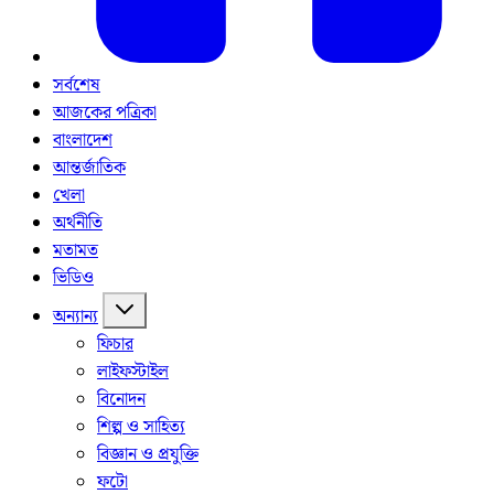
সর্বশেষ
আজকের পত্রিকা
বাংলাদেশ
আন্তর্জাতিক
খেলা
অর্থনীতি
মতামত
ভিডিও
অন্যান্য
ফিচার
লাইফস্টাইল
বিনোদন
শিল্প ও সাহিত্য
বিজ্ঞান ও প্রযুক্তি
ফটো