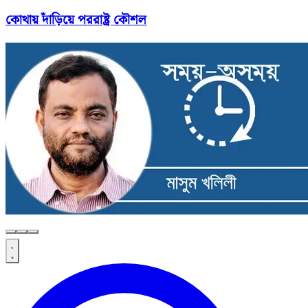
কোথায় দাঁড়িয়ে পররাষ্ট্র কৌশল