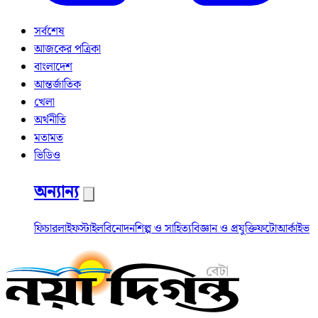
সর্বশেষ
আজকের পত্রিকা
বাংলাদেশ
আন্তর্জাতিক
খেলা
অর্থনীতি
মতামত
ভিডিও
অন্যান্য
ফিচার
লাইফস্টাইল
বিনোদন
শিল্প ও সাহিত্য
বিজ্ঞান ও প্রযুক্তি
ফটো
আর্কাইভ