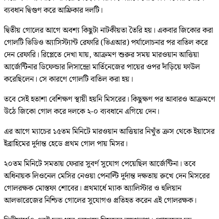
ব্যবধান দ্বিগুণ করে আফ্রিকার দলটি।
দ্বিতীয় গোলের আগে অবশ্য কিছুটা নাটকীয়তা তৈরি হয়। একবার জিকোর করা
গোলটি ভিডিও অ্যাসিস্ট্যান্ট রেফারি (ভিএআর) পর্যালোচনার পর বাতিল করে
দেন রেফারি। রিপ্লেতে দেখা যায়, আক্রমণ শুরুর সময় মারওয়ান আত্তিয়া
আর্জেন্টিনার ডিফেন্ডার লিসান্দ্রো মার্তিনেজের পায়ের ওপর দাঁড়িয়ে ফাউল
করেছিলেন। সে কারণে গোলটি বাতিল করা হয়।
তবে সেই হতাশা বেশিক্ষণ স্থায়ী হয়নি মিসরের। কিছুক্ষণ পর আবারও আক্রমণে
উঠে জিকো গোল করে দলকে ২-০ ব্যবধানে এগিয়ে দেন।
এর আগে ম্যাচের ১৫তম মিনিটে মারওয়ান আত্তিয়ার নিখুঁত ক্রস থেকে ইয়াসের
ইব্রাহিমের দুর্দান্ত হেডে প্রথম গোল পায় মিসর।
২০তম মিনিটে সমতায় ফেরার সুবর্ণ সুযোগ পেয়েছিল আর্জেন্টিনা। তবে
অধিনায়ক লিওনেল মেসির নেওয়া পেনাল্টি দুর্দান্ত দক্ষতায় রুখে দেন মিসরের
গোলরক্ষক মোস্তফা শোবের। প্রথমার্ধে ম্যাক অ্যালিস্টার ও হুলিয়ান
আলভারেজের নিশ্চিত গোলের সুযোগও প্রতিহত করেন এই গোলরক্ষক।