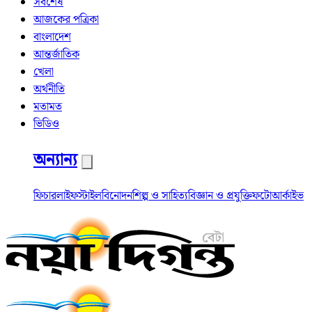
সর্বশেষ
আজকের পত্রিকা
বাংলাদেশ
আন্তর্জাতিক
খেলা
অর্থনীতি
মতামত
ভিডিও
অন্যান্য
ফিচার
লাইফস্টাইল
বিনোদন
শিল্প ও সাহিত্য
বিজ্ঞান ও প্রযুক্তি
ফটো
আর্কাইভ