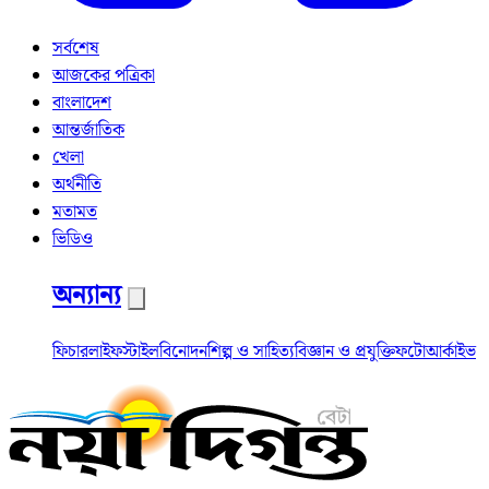
সর্বশেষ
আজকের পত্রিকা
বাংলাদেশ
আন্তর্জাতিক
খেলা
অর্থনীতি
মতামত
ভিডিও
অন্যান্য
ফিচার
লাইফস্টাইল
বিনোদন
শিল্প ও সাহিত্য
বিজ্ঞান ও প্রযুক্তি
ফটো
আর্কাইভ