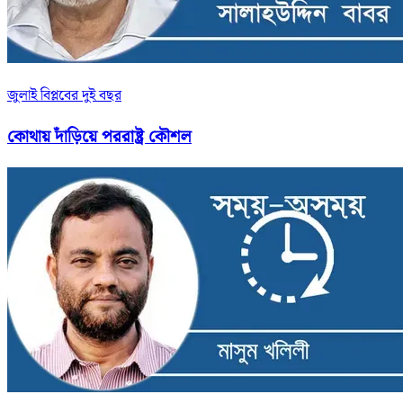
জুলাই বিপ্লবের দুই বছর
কোথায় দাঁড়িয়ে পররাষ্ট্র কৌশল