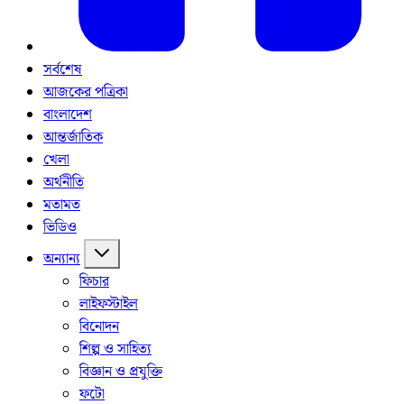
সর্বশেষ
আজকের পত্রিকা
বাংলাদেশ
আন্তর্জাতিক
খেলা
অর্থনীতি
মতামত
ভিডিও
অন্যান্য
ফিচার
লাইফস্টাইল
বিনোদন
শিল্প ও সাহিত্য
বিজ্ঞান ও প্রযুক্তি
ফটো