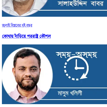
জুলাই বিপ্লবের দুই বছর
কোথায় দাঁড়িয়ে পররাষ্ট্র কৌশল