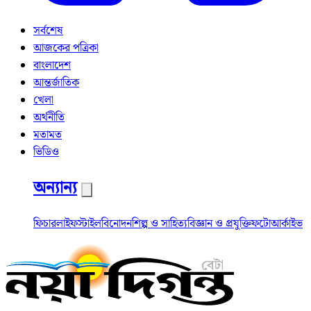
সর্বশেষ
আজকের পত্রিকা
বাংলাদেশ
আন্তর্জাতিক
খেলা
অর্থনীতি
মতামত
ভিডিও
অন্যান্য
ফিচার
লাইফস্টাইল
বিনোদন
শিল্প ও সাহিত্য
বিজ্ঞান ও প্রযুক্তি
ফটো
আর্কাইভ