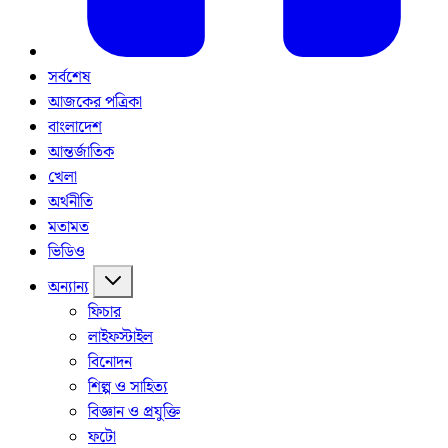
সর্বশেষ
আজকের পত্রিকা
বাংলাদেশ
আন্তর্জাতিক
খেলা
অর্থনীতি
মতামত
ভিডিও
অন্যান্য
ফিচার
লাইফস্টাইল
বিনোদন
শিল্প ও সাহিত্য
বিজ্ঞান ও প্রযুক্তি
ফটো