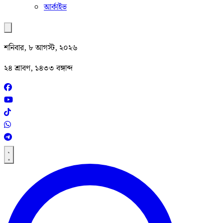
আর্কাইভ
শনিবার, ৮ আগস্ট, ২০২৬
২৪ শ্রাবণ, ১৪৩৩ বঙ্গাব্দ