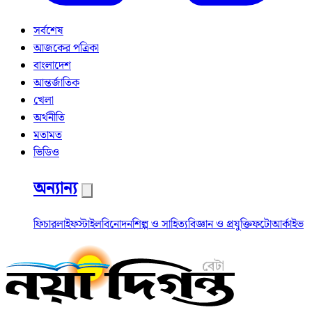
সর্বশেষ
আজকের পত্রিকা
বাংলাদেশ
আন্তর্জাতিক
খেলা
অর্থনীতি
মতামত
ভিডিও
অন্যান্য
ফিচার
লাইফস্টাইল
বিনোদন
শিল্প ও সাহিত্য
বিজ্ঞান ও প্রযুক্তি
ফটো
আর্কাইভ