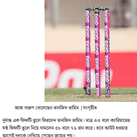
আজ দারুণ খেলেছেন তানজিদ তামিম
|
সংগৃহীত
দুর্দান্ত এক ফিফটি তুলে ফিরলেন তানজিদ তামিম। মাত্র ৩৩ বলে ক্যারিয়ারের
ষষ্ঠ ফিফটি তুলে নিয়ে থামলেন ৫৮ বলে ৭৬ রান করে। তবে আউট হওয়ার
আগেই দলকে দেখিয়ে গেছেন জয়ের পথ।