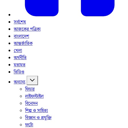
সর্বশেষ
আজকের পত্রিকা
বাংলাদেশ
আন্তর্জাতিক
খেলা
অর্থনীতি
মতামত
ভিডিও
অন্যান্য
ফিচার
লাইফস্টাইল
বিনোদন
শিল্প ও সাহিত্য
বিজ্ঞান ও প্রযুক্তি
ফটো