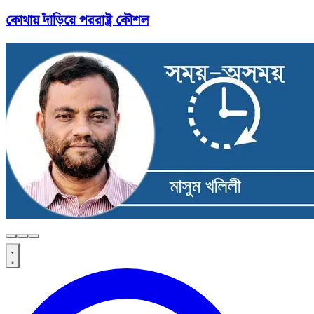
কোথায় দাঁড়িয়ে পররাষ্ট্র কৌশল