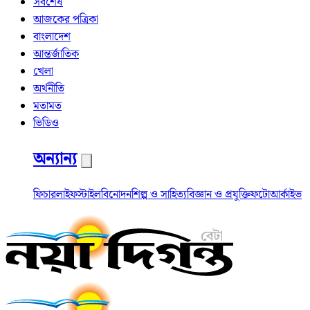
সর্বশেষ
আজকের পত্রিকা
বাংলাদেশ
আন্তর্জাতিক
খেলা
অর্থনীতি
মতামত
ভিডিও
অন্যান্য
ফিচার
লাইফস্টাইল
বিনোদন
শিল্প ও সাহিত্য
বিজ্ঞান ও প্রযুক্তি
ফটো
আর্কাইভ