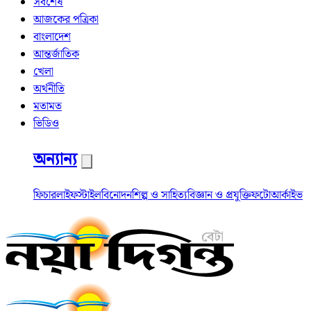
সর্বশেষ
আজকের পত্রিকা
বাংলাদেশ
আন্তর্জাতিক
খেলা
অর্থনীতি
মতামত
ভিডিও
অন্যান্য
ফিচার
লাইফস্টাইল
বিনোদন
শিল্প ও সাহিত্য
বিজ্ঞান ও প্রযুক্তি
ফটো
আর্কাইভ