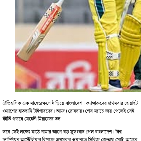
ঐতিহাসিক এক মাহেন্দ্রক্ষণে দাঁড়িয়ে বাংলাদেশ। ক্যাঙ্গারুদের প্রথমবার হোয়াইট
ওয়াশের হাতছানি টাইগারদের। আজ (রোববার) শেষ ম্যাচে জয় পেলেই সেই
কীর্তি গড়বে মেহেদী মিরাজের দল।
তবে সেই লক্ষ্যে মাঠে নামার আগে বড় সুসংবাদ পেল বাংলাদেশ। বিশ্ব
চ‍্যাম্পিয়ন অস্ট্রেলিয়ার বিপক্ষে প্রথমবার ওয়ানডে সিরিজ জেতায় মোটা অঙ্কের