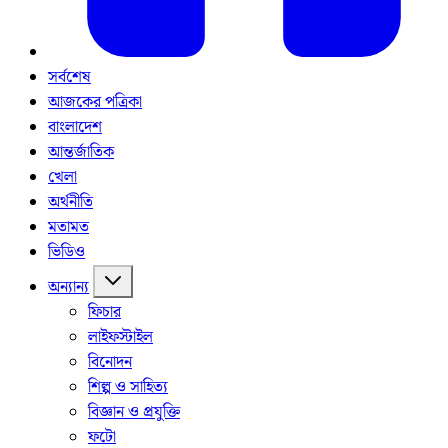
সর্বশেষ
আজকের পত্রিকা
বাংলাদেশ
আন্তর্জাতিক
খেলা
অর্থনীতি
মতামত
ভিডিও
অন্যান্য
ফিচার
লাইফস্টাইল
বিনোদন
শিল্প ও সাহিত্য
বিজ্ঞান ও প্রযুক্তি
ফটো