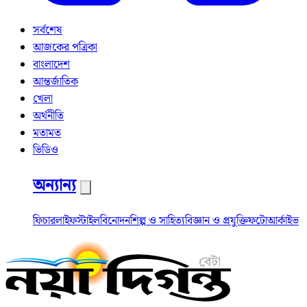
সর্বশেষ
আজকের পত্রিকা
বাংলাদেশ
আন্তর্জাতিক
খেলা
অর্থনীতি
মতামত
ভিডিও
অন্যান্য
ফিচার
লাইফস্টাইল
বিনোদন
শিল্প ও সাহিত্য
বিজ্ঞান ও প্রযুক্তি
ফটো
আর্কাইভ