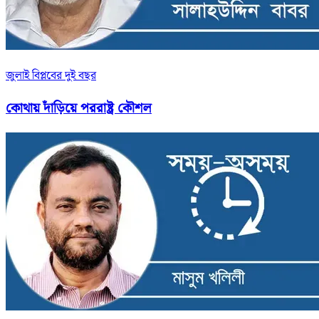
জুলাই বিপ্লবের দুই বছর
কোথায় দাঁড়িয়ে পররাষ্ট্র কৌশল