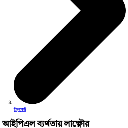
ক্রিকেট
আইপিএল ব্যর্থতায় লাক্ষ্ণৌর