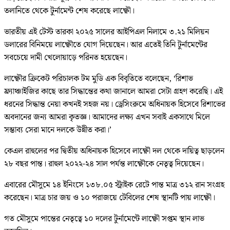
তলানিতে থেকে টুর্নামেন্ট শেষ করেছে লাক্ষ্ণৌ।
ভারতীয় এই টেস্ট তারকা ২০২৫ সালের আইপিএল নিলামে ৩.২১ মিলিয়ন
ডলারের বিনিময়ে লাক্ষ্ণৌতে যোগ দিয়েছেন। আর এতেই তিনি টুর্নামেন্টের
সবচেয়ে দামী খেলোয়াড়ে পরিনত হয়েছেন।
লাক্ষ্ণৌর ক্রিকেট পরিচালক টম মুডি এক বিবৃতিতে বলেছেন, ‘রিশাভ
ফ্র্যাঞ্চাইজির কাছে তার সিদ্ধান্তের কথা জানালে আমরা সেটা গ্রহণ করেছি। এই
ধরনের সিদ্ধান্ত নেয়া কখনই সহজ নয়। ড্রেসিংরুমে অধিনায়ক হিসেবে রিশাভের
অবদানের জন্য আমরা কৃতজ্ঞ। আমাদের লক্ষ্য এখন সবাই একসাথে মিলে
সম্ভাব্য সেরা মানে দলকে উন্নীত করা।’
কেএল রাহুলের পর দ্বিতীয় অধিনায়ক হিসেবে লাক্ষ্ণৌ দল থেকে দায়িত্ব ছাড়লেন
২৮ বছর পান্ত। রাহুল ২০২২-২৪ সাল পর্যন্ত লাক্ষ্ণৌকে নেতৃত্ব দিয়েছেন।
এবারের মৌসুমে ১৪ ইনিংসে ১৩৮.০৫ স্ট্রাইক রেটে পান্ত মাত্র ৩১২ রান সংগ্রহ
করেছেন। মাত্র চার জয় ও ১০ পরাজয়ে টেবিলের শেষ স্থানটি পায় লাক্ষ্ণৌ।
গত মৌসুমে পান্তের নেতৃত্বে ১০ দলের টুর্নামেন্টে লাক্ষ্ণৌ সপ্তম স্থান লাভ